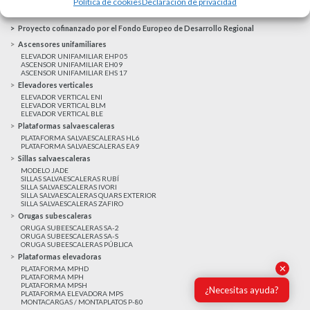
Política de cookies
Declaración de privacidad
Aviso Legal
Proyecto cofinanzado por el Fondo Europeo de Desarrollo Regional
Ascensores unifamiliares
ELEVADOR UNIFAMILIAR EHP 05
ASCENSOR UNIFAMILIAR EH09
ASCENSOR UNIFAMILIAR EHS 17
Elevadores verticales
ELEVADOR VERTICAL ENI
ELEVADOR VERTICAL BLM
ELEVADOR VERTICAL BLE
Plataformas salvaescaleras
PLATAFORMA SALVAESCALERAS HL6
PLATAFORMA SALVAESCALERAS EA9
Sillas salvaescaleras
MODELO JADE
SILLAS SALVAESCALERAS RUBÍ
SILLA SALVAESCALERAS IVORI
SILLA SALVAESCALERAS QUARS EXTERIOR
SILLA SALVAESCALERAS ZAFIRO
Orugas subescaleras
ORUGA SUBEESCALERAS SA-2
ORUGA SUBEESCALERAS SA-S
ORUGA SUBEESCALERAS PÚBLICA
Plataformas elevadoras
✕
PLATAFORMA MPHD
PLATAFORMA MPH
PLATAFORMA MPSH
¿Necesitas ayuda?
PLATAFORMA ELEVADORA MPS
MONTACARGAS / MONTAPLATOS P-80