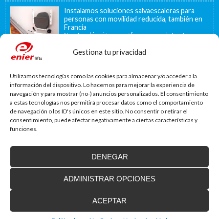
Instalamos soluciones salvaescaleras para
personas con movilidad reducida, también en
Francia
Nuestra ubicación geográfica cercana a la frontera
francesa, a 40 minutos, nos permite ofrecer...
Gestiona tu privacidad
Nueva convocatoria de ayudas para la
instalación de ascensores, plataformas
Utilizamos tecnologías como las cookies para almacenar y/o acceder a la
elevadoras y dispositivos de accesibilidad
La Agencia de la Vivienda de Cataluña aprobó el pasado
información del dispositivo. Lo hacemos para mejorar la experiencia de
15 de noviembre de...
navegación y para mostrar (no-) anuncios personalizados. El consentimiento
a estas tecnologías nos permitirá procesar datos como el comportamiento
La accesibilidad universal es una prioridad
de navegación o los ID's únicos en este sitio. No consentir o retirar el
En la última década la accesibilidad universal se ha
consentimiento, puede afectar negativamente a ciertas características y
convertido en una prioridad para...
funciones.
DENEGAR
MAS NOTICIAS
ADMINISTRAR OPCIONES
Realizaciones recientes
ACEPTAR
Clientes satisfechos
Financiación a medida