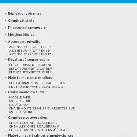
Réalisations récentes
Clients satisfaits
Financement sur-mesure
Mentions légales
Ascenseurs privatifs
ASCENSEUR PRIVATIF EHP 05
ASCENSEUR PRIVATIF EH 09
ASCENSEUR PRIVATIF EHS 17
Elévateurs à course réduite
ÉLÉVATEURS VERTICAUX ENI
ÉLÉVATEURS VERTICAUX BLM
ÉLÉVATEURS VERTICAUX BLE
Plate-forme monte-escaliers
PLATE-FORME MONTE-ESCALIERS HL6
PLATEFORME MONTE-ESCALIERS EA9
Chaise monte-escaliers
MODÈLE JADE
MODÈLE RUBÍ
MODÈLE IVORI
CHAISE MONTE-ESCALIER QUARS EXTÉRIEUR
MODÈLE ZAFIRO
Chenilles monte-escaliers
CHENILLE MONTE-ESCALIER SA-2
CHENILLE MONTE-ESCALIERS SA-S
CHENILLE MONTE-ESCALIERS PÚBLICA
Plate-formes élévatrices et monte-charges