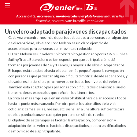
☰
Accessibilité, ascenseurs, monte-escaliers et plateformes industrielles
Ensemble, nous trouvons la meilleure solution!
Un velero adaptado para jóvenes discapacitados
Cada vez encontramos más deportes adaptados a personas con algún tipo
de discapacidad, el velero Lord Nelson es un claro ejemplo de
accesibilidad para personas con movilidad reducida.
El Lord Nelson es un velero único británico gestionado por la ONG Jubilee
Sailing Trust. Este velero es tan especial porque su tripulación está
formada por jóvenes de 16 y 17 años, la mayoría de ellos discapacitados.
El buque está adaptado hasta el detalle más pequeño para la navegación
con personas que padezcan alguna dificultad motriz: desde ascensores, y
elevadores, hasta sillas para moverse en todos los niveles del velero.
También está adaptado para personas con dificultades de visión: el suelo
tiene maderas especiales que señalan los itinerarios.
La proa es más amplia que en un velero habitual para dejar acceso a todos
hasta la punta más avanzada. Por otra parte, los utensilios de la vida
cotidiana: camas, sillas, mesas, etc. se hallan a una altura suficiente para
que los pueda alcanzar cualquier persona en silla de ruedas.
El objetivo de estos viajes es facilitar la integración, comprensión y
adaptación de los veleros hacia los discapacitados, pese a las dificultades
de movilidad de algún tripulante.