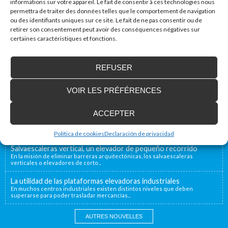
informations sur votre appareil. Le fait de consentir à ces technologies nous
permettra de traiter des données telles que le comportement de navigation
ou des identifiants uniques sur ce site. Le fait de ne pas consentir ou de
Accessibilité Blog
retirer son consentement peut avoir des conséquences négatives sur
certaines caractéristiques et fonctions.
Nous installons des plates-formes élévatrices
pour les personnes à mobilité réduite, y
compris en France
REFUSER
Notre emplacement géographique proche de la
frontière française, à 40 minutes, nous permet d’offrir...
VOIR LES PRÉFÉRENCES
Enier estará presente en Interlift, la feria líder
en el mundo
ACCEPTER
Del 13 al 16 de Octubre Enier estará presente en
Interlift (www.interlift.de), la feria...
Política de cookies
Declaración de privacidad
Salvaescaleras vertical, un elevador de pequeño recorrido
En la misión de eliminar barreras arquitectónicas, los salvaescaleras
verticales o elevadores de corto...
La utilidad de las plataformas elevadoras industriales
En muchos centros industriales existen distintos niveles que deben
superarse para poder trasladar mercancías...
AUTRES NOUVELLES