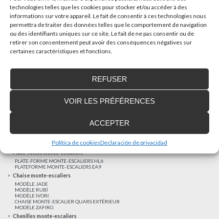
technologies telles que les cookies pour stocker et/ou accéder à des
informations sur votre appareil. Le fait de consentir à ces technologies nous
AUTRES NOUVELLES
permettra de traiter des données telles que le comportement de navigation
ou des identifiants uniques sur ce site. Le fait de ne pas consentir ou de
retirer son consentement peut avoir des conséquences négatives sur
Réalisations récentes
certaines caractéristiques et fonctions.
Clients satisfaits
Financement sur-mesure
REFUSER
Mentions légales
Ascenseurs privatifs
VOIR LES PRÉFÉRENCES
ASCENSEUR PRIVATIF EHP 05
ASCENSEUR PRIVATIF EH 09
ASCENSEUR PRIVATIF EHS 17
ACCEPTER
Elévateurs à course réduite
ÉLÉVATEURS VERTICAUX ENI
ÉLÉVATEURS VERTICAUX BLM
Política de cookies
Declaración de privacidad
ÉLÉVATEURS VERTICAUX BLE
Plate-forme monte-escaliers
PLATE-FORME MONTE-ESCALIERS HL6
PLATEFORME MONTE-ESCALIERS EA9
Chaise monte-escaliers
MODÈLE JADE
MODÈLE RUBÍ
MODÈLE IVORI
CHAISE MONTE-ESCALIER QUARS EXTÉRIEUR
MODÈLE ZAFIRO
Chenilles monte-escaliers