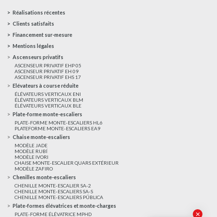
Réalisations récentes
Clients satisfaits
Financement sur-mesure
Mentions légales
Ascenseurs privatifs
ASCENSEUR PRIVATIF EHP 05
ASCENSEUR PRIVATIF EH 09
ASCENSEUR PRIVATIF EHS 17
Elévateurs à course réduite
ÉLÉVATEURS VERTICAUX ENI
ÉLÉVATEURS VERTICAUX BLM
ÉLÉVATEURS VERTICAUX BLE
Plate-forme monte-escaliers
PLATE-FORME MONTE-ESCALIERS HL6
PLATEFORME MONTE-ESCALIERS EA9
Chaise monte-escaliers
MODÈLE JADE
MODÈLE RUBÍ
MODÈLE IVORI
CHAISE MONTE-ESCALIER QUARS EXTÉRIEUR
MODÈLE ZAFIRO
Chenilles monte-escaliers
CHENILLE MONTE-ESCALIER SA-2
CHENILLE MONTE-ESCALIERS SA-S
CHENILLE MONTE-ESCALIERS PÚBLICA
Plate-formes élévatrices et monte-charges
✕
PLATE-FORME ÉLÉVATRICE MPHD