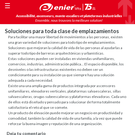
☰
Accessibilité, ascenseurs, monte-escaliers et plateformes industrielles
Ensemble, nous trouvons la meilleure solution!
Soluciones para toda clase de emplazamientos
Para facilitar una mayor libertad de movimientos a las personas, existen
una gran variedad de soluciones para todo tipo de emplazamientos.
Soluciones que mejoran la calidad de vida de las personas al ayudarlas a
superar todo tipo de barreras arquitectónicas y urbanísticas.
Estas soluciones pueden ser instaladas en viviendas unifamiliares,
comercios, industrias, administración pública… El espacio disponible, los
desniveles o las infrastructuras existentes no deben ser un
condicionante para su instalación ya que siempre hay una solución
adequada a cada necesidad.
Existe una una amplia gama de productos integrada por ascensores
unifamiliares, elevadores verticales, plataformas salvaescaleras, sillas
salvaescaleras, orugas subeescaleras y plataformas elevadoras. Cada uno
de ellos está diseñado y pensado para solucionar de forma totalmente
satisfactoria el reto al que se somete.
Un producto de elevación puede mejorar un negocio en productividad y
comodidad, también la calidad de vida de una família, a la vez que puede
reforzar la buena imagen y reputación de una organización.
Deja tu comentario