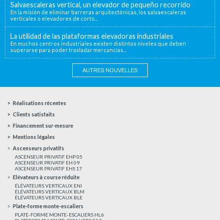
Salvaescaleras vertical, un elevador de pequeño recorrido
En la misión de eliminar barreras arquitectónicas, los salvaescaleras
verticales o elevadores de corto...
La utilidad de las plataformas elevadoras industriales
En muchos centros industriales existen distintos niveles que deben
superarse para poder trasladar mercancías...
AUTRES NOUVELLES
Réalisations récentes
Clients satisfaits
Financement sur-mesure
Mentions légales
Ascenseurs privatifs
ASCENSEUR PRIVATIF EHP 05
ASCENSEUR PRIVATIF EH 09
ASCENSEUR PRIVATIF EHS 17
Elévateurs à course réduite
ÉLÉVATEURS VERTICAUX ENI
ÉLÉVATEURS VERTICAUX BLM
ÉLÉVATEURS VERTICAUX BLE
Plate-forme monte-escaliers
PLATE-FORME MONTE-ESCALIERS HL6