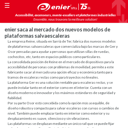
☰
Accessibilité, ascenseurs, monte-escaliers et plateformes industrielles
Ensemble, nous trouvons la meilleure solution!
enier saca al mercado dos nuevos modelos de
plataformas salvaescaleras
La empresa Reine, situada en Sarrià de Ter, fabrica dos nuevos modelos
de plataformas salvaescaleras que comercializa bajo las marcas de Ger y
Osor pensadas para ayudar a personas que utilizan sillas de ruedas,
cochecitos, etc, tanto en espacios públicos como particulares.
La consolidada posición de Reine en el mercado de dispositivos para la
accesibilidad de personas con problemas de movilidad, permite a este
fabricante sacar al mercado una opción eficaz y económica tanto para
tramos de escaleras rectas como para trayectos no lineales.
La plataforma Ger es una solución rentable para escaleras rectas, y se
puede instalar tanto en el exterior como en el interior. Cuenta con un
diseño moderno e innovador y los máximos estándares de seguridad y
fiabilidad.
Por su parte Osor está concebida como la opción más asequible, de
diseño robusto y compacto para salvar escaleras con curvas o cambios de
nivel. También puede emplazar tanto en interior como exterior y su
desplazamiento es suave, silencioso y sin vibraciones.
Las plataformas se desplazan mediante un único raíl que se puede fijar