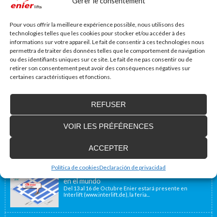
Gérer le consentement
Site web
Pour vous offrir la meilleure expérience possible, nous utilisons des
technologies telles que les cookies pour stocker et/ou accéder à des
informations sur votre appareil. Le fait de consentir à ces technologies nous
permettra de traiter des données telles que le comportement de navigation
ou des identifiants uniques sur ce site. Le fait de ne pas consentir ou de
retirer son consentement peut avoir des conséquences négatives sur
certaines caractéristiques et fonctions.
REFUSER
Accessibilité Blog
Nous installons des plates-formes élévatrices
VOIR LES PRÉFÉRENCES
pour les personnes à mobilité réduite, y
compris en France
ACCEPTER
Notre emplacement géographique proche de la
frontière française, à 40 minutes, nous permet d’offrir...
Política de cookies
Declaración de privacidad
Enier estará presente en Interlift, la feria líder
en el mundo
Del 13 al 16 de Octubre Enier estará presente en
Interlift (www.interlift.de), la feria...