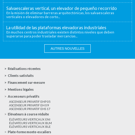
Salvaescaleras vertical, un elevador de pequeño recorrido
En la misión de eliminar barreras arquitectónicas, los salvaescaleras
verticales o elevadores de corto...
La utilidad de las plataformas elevadoras industriales
En muchos centros industriales existen distintos niveles que deben
superarse para poder trasladar mercancías...
AUTRES NOUVELLES
Réalisations récentes
Clients satisfaits
Financement sur-mesure
Mentions légales
Ascenseurs privatifs
ASCENSEUR PRIVATIF EHP 05
ASCENSEUR PRIVATIF EH 09
ASCENSEUR PRIVATIF EHS 17
Elévateurs à course réduite
ÉLÉVATEURS VERTICAUX ENI
ÉLÉVATEURS VERTICAUX BLM
ÉLÉVATEURS VERTICAUX BLE
Plate-forme monte-escaliers