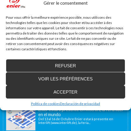
Gérer le consentement
Site web
Pour vous offrir la meilleure expérience possible, nous utilisons des
technologies telles que les cookies pour stocker et/ou accéder à des
informations sur votre appareil. Le fait de consentir à ces technologies nous
permettra de traiter des données telles que le comportement de navigation
ou des identifiants uniques sur ce site. Le fait de ne pas consentir ou de
retirer son consentement peut avoir des conséquences négatives sur
certaines caractéristiques et fonctions.
REFUSER
Accessibilité Blog
VOIR LES PRÉFÉRENCES
Nous installons des plates-formes élévatrices
pour les personnes à mobilité réduite, y
compris en France
ACCEPTER
Notre emplacement géographique proche de la
frontière française, à 40 minutes, nous permet d’offrir...
Política de cookies
Declaración de privacidad
Enier estará presente en Interlift, la feria líder
en el mundo
Del 13 al 16 de Octubre Enier estará presente en
Interlift (www.interlift.de), la feria...