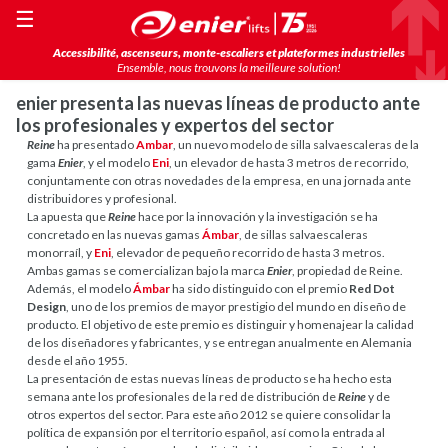
☰
Accessibilité, ascenseurs, monte-escaliers et plateformes industrielles
Ensemble, nous trouvons la meilleure solution!
enier presenta las nuevas líneas de producto ante
los profesionales y expertos del sector
Reine
ha presentado
Ambar
, un nuevo modelo de silla salvaescaleras de la
gama
Enier
, y el modelo
Eni
, un elevador de hasta 3 metros de recorrido,
conjuntamente con otras novedades de la empresa, en una jornada ante
distribuidores y profesional.
La apuesta que
Reine
hace por la innovación y la investigación se ha
concretado en las nuevas gamas
Ámbar
, de sillas salvaescaleras
monorraíl, y
Eni
, elevador de pequeño recorrido de hasta 3 metros.
Ambas gamas se comercializan bajo la marca
Enier
, propiedad de Reine.
Además, el modelo
Ámbar
ha sido distinguido con el premio
Red Dot
Design
, uno de los premios de mayor prestigio del mundo en diseño de
producto. El objetivo de este premio es distinguir y homenajear la calidad
de los diseñadores y fabricantes, y se entregan anualmente en Alemania
desde el año 1955.
La presentación de estas nuevas líneas de producto se ha hecho esta
semana ante los profesionales de la red de distribución de
Reine
y de
otros expertos del sector. Para este año 2012 se quiere consolidar la
política de expansión por el territorio español, así como la entrada al