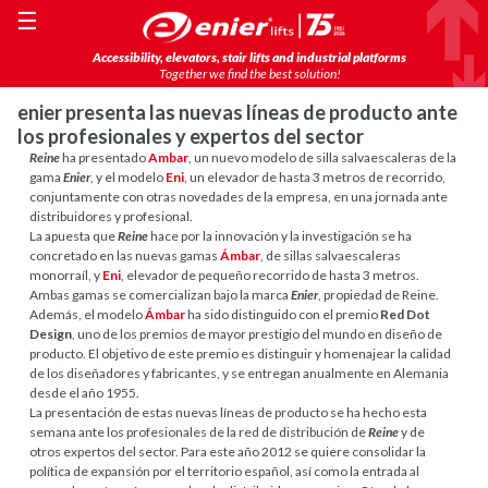
☰
Accessibility, elevators, stair lifts and industrial platforms
Together we find the best solution!
enier presenta las nuevas líneas de producto ante
los profesionales y expertos del sector
Reine
ha presentado
Ambar
, un nuevo modelo de silla salvaescaleras de la
gama
Enier
, y el modelo
Eni
, un elevador de hasta 3 metros de recorrido,
conjuntamente con otras novedades de la empresa, en una jornada ante
distribuidores y profesional.
La apuesta que
Reine
hace por la innovación y la investigación se ha
concretado en las nuevas gamas
Ámbar
, de sillas salvaescaleras
monorraíl, y
Eni
, elevador de pequeño recorrido de hasta 3 metros.
Ambas gamas se comercializan bajo la marca
Enier
, propiedad de Reine.
Además, el modelo
Ámbar
ha sido distinguido con el premio
Red Dot
Design
, uno de los premios de mayor prestigio del mundo en diseño de
producto. El objetivo de este premio es distinguir y homenajear la calidad
de los diseñadores y fabricantes, y se entregan anualmente en Alemania
desde el año 1955.
La presentación de estas nuevas líneas de producto se ha hecho esta
semana ante los profesionales de la red de distribución de
Reine
y de
otros expertos del sector. Para este año 2012 se quiere consolidar la
política de expansión por el territorio español, así como la entrada al