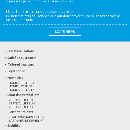
superarse para poder trasladar mercancías...
Decidirse por una silla salvaescaleras
Existen distintas situaciones que pueden convertir una silla salvaescaleras
en la mejor o única...
MORE NEWS
Latest realizations
Satisfied customers
Tailored financing
Legal notice
Home Lifts
HOME LIFT EHP 05
HOME LIFT EH 09
HOME LIFT EHS 17
Short rise vertical lifts
VERTICAL LIFT ENI
VERTICAL LIFT BLM
VERTICAL LIFT BLE
Platform Stairlifts
PLATFORM STAIRLIFT HL6
EA9 PLATFORM STAIRLIFT
Stairlifts