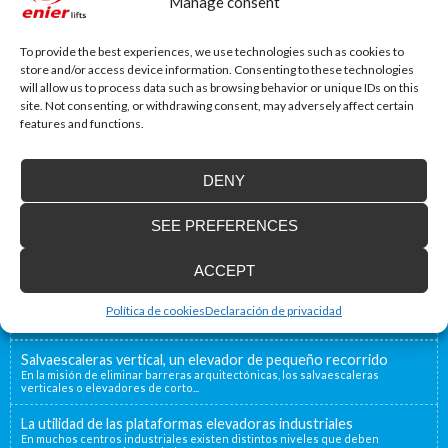
Manage consent
Website
To provide the best experiences, we use technologies such as cookies to
store and/or access device information. Consenting to these technologies
will allow us to process data such as browsing behavior or unique IDs on this
site. Not consenting, or withdrawing consent, may adversely affect certain
features and functions.
DENY
Accessibility Blog
SEE PREFERENCES
Enier will be present at Interlift, the leading
ACCEPT
world fair
From the 13th to the 16th of October, Enier will be
present at Interlift...
Política de cookies
Declaración de privacidad
Salvaescaleras vertical, un elevador de pequeño recorrido
En la misión de eliminar barreras arquitectónicas, los salvaescaleras
verticales o elevadores de corto...
La utilidad de las plataformas elevadoras industriales
En muchos centros industriales existen distintos niveles que deben