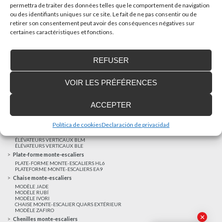
permettra de traiter des données telles que le comportement de navigation
ou des identifiants uniques sur ce site. Le fait de ne pas consentir ou de
AUTRES NOUVELLES
retirer son consentement peut avoir des conséquences négatives sur
certaines caractéristiques et fonctions.
Réalisations récentes
REFUSER
Clients satisfaits
Financement sur-mesure
VOIR LES PRÉFÉRENCES
Mentions légales
Ascenseurs privatifs
ACCEPTER
ASCENSEUR PRIVATIF EHP 05
ASCENSEUR PRIVATIF EH 09
ASCENSEUR PRIVATIF EHS 17
Política de cookies
Declaración de privacidad
Elévateurs à course réduite
ÉLÉVATEURS VERTICAUX ENI
ÉLÉVATEURS VERTICAUX BLM
ÉLÉVATEURS VERTICAUX BLE
Plate-forme monte-escaliers
PLATE-FORME MONTE-ESCALIERS HL6
PLATEFORME MONTE-ESCALIERS EA9
Chaise monte-escaliers
MODÈLE JADE
MODÈLE RUBÍ
MODÈLE IVORI
CHAISE MONTE-ESCALIER QUARS EXTÉRIEUR
MODÈLE ZAFIRO
✕
Chenilles monte-escaliers