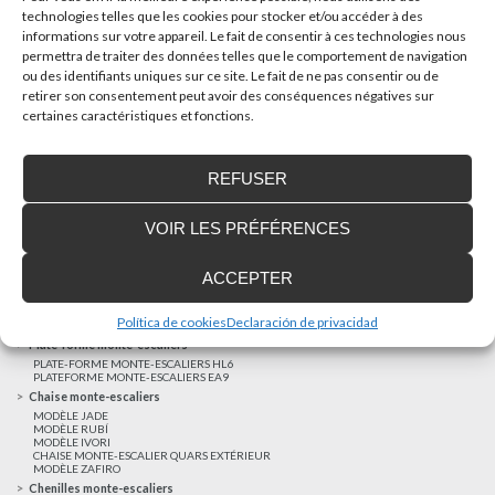
technologies telles que les cookies pour stocker et/ou accéder à des
informations sur votre appareil. Le fait de consentir à ces technologies nous
AUTRES NOUVELLES
permettra de traiter des données telles que le comportement de navigation
ou des identifiants uniques sur ce site. Le fait de ne pas consentir ou de
retirer son consentement peut avoir des conséquences négatives sur
Réalisations récentes
certaines caractéristiques et fonctions.
Clients satisfaits
Financement sur-mesure
REFUSER
Mentions légales
Ascenseurs privatifs
VOIR LES PRÉFÉRENCES
ASCENSEUR PRIVATIF EHP 05
ASCENSEUR PRIVATIF EH 09
ASCENSEUR PRIVATIF EHS 17
ACCEPTER
Elévateurs à course réduite
ÉLÉVATEURS VERTICAUX ENI
ÉLÉVATEURS VERTICAUX BLM
Política de cookies
Declaración de privacidad
ÉLÉVATEURS VERTICAUX BLE
Plate-forme monte-escaliers
PLATE-FORME MONTE-ESCALIERS HL6
PLATEFORME MONTE-ESCALIERS EA9
Chaise monte-escaliers
MODÈLE JADE
MODÈLE RUBÍ
MODÈLE IVORI
CHAISE MONTE-ESCALIER QUARS EXTÉRIEUR
MODÈLE ZAFIRO
Chenilles monte-escaliers