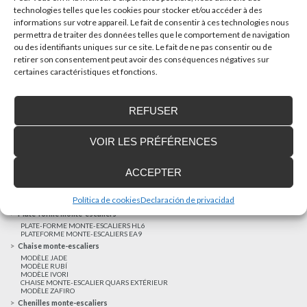
technologies telles que les cookies pour stocker et/ou accéder à des
informations sur votre appareil. Le fait de consentir à ces technologies nous
AUTRES NOUVELLES
permettra de traiter des données telles que le comportement de navigation
ou des identifiants uniques sur ce site. Le fait de ne pas consentir ou de
retirer son consentement peut avoir des conséquences négatives sur
Réalisations récentes
certaines caractéristiques et fonctions.
Clients satisfaits
Financement sur-mesure
REFUSER
Mentions légales
Ascenseurs privatifs
VOIR LES PRÉFÉRENCES
ASCENSEUR PRIVATIF EHP 05
ASCENSEUR PRIVATIF EH 09
ASCENSEUR PRIVATIF EHS 17
ACCEPTER
Elévateurs à course réduite
ÉLÉVATEURS VERTICAUX ENI
ÉLÉVATEURS VERTICAUX BLM
Política de cookies
Declaración de privacidad
ÉLÉVATEURS VERTICAUX BLE
Plate-forme monte-escaliers
PLATE-FORME MONTE-ESCALIERS HL6
PLATEFORME MONTE-ESCALIERS EA9
Chaise monte-escaliers
MODÈLE JADE
MODÈLE RUBÍ
MODÈLE IVORI
CHAISE MONTE-ESCALIER QUARS EXTÉRIEUR
MODÈLE ZAFIRO
Chenilles monte-escaliers