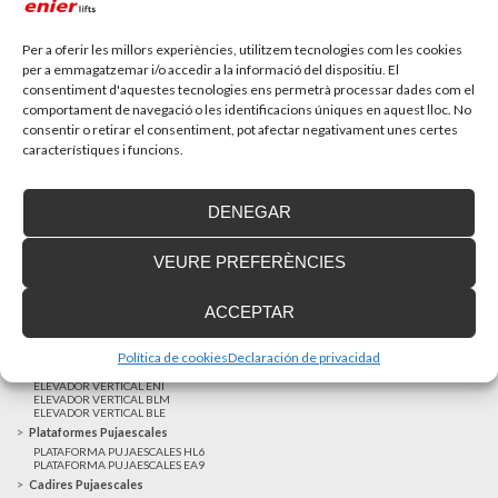
Recupera l’entrevista de TV Girona a Fran González,
gerent d’Enier. Aquest passat 17 de...
Per a oferir les millors experiències, utilitzem tecnologies com les cookies
per a emmagatzemar i/o accedir a la informació del dispositiu. El
consentiment d'aquestes tecnologies ens permetrà processar dades com el
MÉS NOTÍCIES
comportament de navegació o les identificacions úniques en aquest lloc. No
consentir o retirar el consentiment, pot afectar negativament unes certes
característiques i funcions.
Realitzacions recents
Clients satisfets
DENEGAR
Finançament a mida
Avis Legal
VEURE PREFERÈNCIES
Projecte cofinançat pel Fons Europeu de Desenvolupament Regional
Ascensors Unifamiliars
ACCEPTAR
ELEVADOR UNIFAMILIAR EHP 05
ASCENSOR UNIFAMILIAR EH 09
ASCENSOR UNIFAMILIAR EHS 17
Política de cookies
Declaración de privacidad
Elevadors Verticals
ELEVADOR VERTICAL ENI
ELEVADOR VERTICAL BLM
ELEVADOR VERTICAL BLE
Plataformes Pujaescales
PLATAFORMA PUJAESCALES HL6
PLATAFORMA PUJAESCALES EA9
Cadires Pujaescales