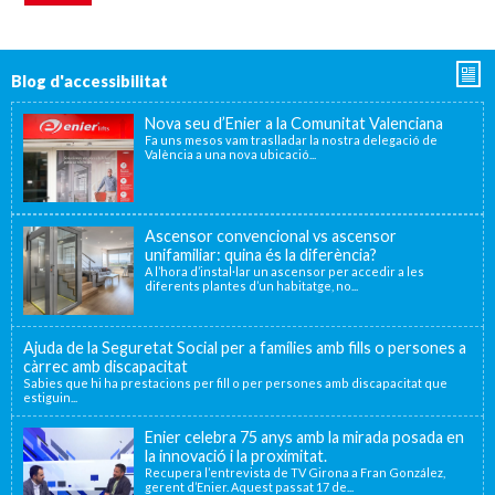
Blog d'accessibilitat
Nova seu d’Enier a la Comunitat Valenciana
Fa uns mesos vam traslladar la nostra delegació de
València a una nova ubicació...
Ascensor convencional vs ascensor
unifamiliar: quina és la diferència?
A l’hora d’instal·lar un ascensor per accedir a les
diferents plantes d’un habitatge, no...
Ajuda de la Seguretat Social per a famílies amb fills o persones a
càrrec amb discapacitat
Sabies que hi ha prestacions per fill o per persones amb discapacitat que
estiguin...
Enier celebra 75 anys amb la mirada posada en
la innovació i la proximitat.
Recupera l’entrevista de TV Girona a Fran González,
gerent d’Enier. Aquest passat 17 de...