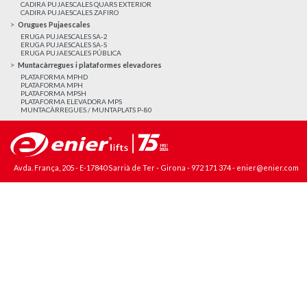
CADIRA PUJAESCALES QUARS EXTERIOR
CADIRA PUJAESCALES ZAFIRO
Orugues Pujaescales
ERUGA PUJAESCALES SA-2
ERUGA PUJAESCALES SA-S
ERUGA PUJAESCALES PÚBLICA
Muntacàrregues i plataformes elevadores
PLATAFORMA MPHD
PLATAFORMA MPH
PLATAFORMA MPSH
PLATAFORMA ELEVADORA MPS
MUNTACÀRREGUES / MUNTAPLATS P-80
Avda. França, 205 - E-17840 Sarrià de Ter - Girona -
972 171 374
-
enier@enier.com