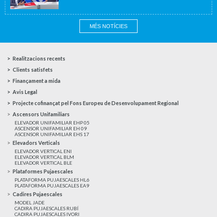
MÉS NOTÍCIES
Realitzacions recents
Clients satisfets
Finançament a mida
Avis Legal
Projecte cofinançat pel Fons Europeu de Desenvolupament Regional
Ascensors Unifamiliars
ELEVADOR UNIFAMILIAR EHP 05
ASCENSOR UNIFAMILIAR EH 09
ASCENSOR UNIFAMILIAR EHS 17
Elevadors Verticals
ELEVADOR VERTICAL ENI
ELEVADOR VERTICAL BLM
ELEVADOR VERTICAL BLE
Plataformes Pujaescales
PLATAFORMA PUJAESCALES HL6
PLATAFORMA PUJAESCALES EA9
Cadires Pujaescales
MODEL JADE
CADIRA PUJAESCALES RUBÍ
CADIRA PUJAESCALES IVORI