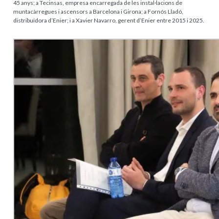
45 anys; a Tecinsas, empresa encarregada de les instal·lacions de
muntacàrregues i ascensors a Barcelona i Girona; a Fornós Lladó,
distribuïdora d’Enier; i a Xavier Navarro, gerent d’Enier entre 2015 i 2025.