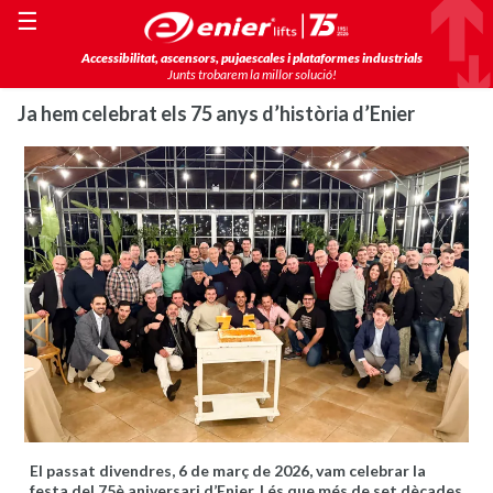
☰
Accessibilitat, ascensors, pujaescales i plataformes industrials
Junts trobarem la millor solució!
Ja hem celebrat els 75 anys d’història d’Enier
El passat divendres, 6 de març de 2026, vam celebrar la
festa del 75è aniversari d’Enier. I és que més de set dècades