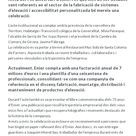
sent referents en el sector de la fabricació de sistemes
d’elevació i accessibilitat personalitzada bé mereix una
celebració.
L’acte institucional va comptar amb la presència de la consellera de
Territori, Habitatge i Transició Ecològica de la Generalitat, Sílvia Paneque;
l’alcalde de Sarrià de Ter, Isaac Ramió; i el president de la Cambra de
Comerç de Girona, Jaume Fàbrega.
La celebració es va portar a terme al Restaurant Mas Solà de Santa Coloma
de Farners. Aquesta trobada va reunir treballadors, col·laboradors i
persones vinculades a la trajectòria de l’empresa.
Actualment, Enier compta amb una facturació anual de 7
milions d’euros i una plantilla d’una seixantena de
professionals, consolidant-se com una companyia de
referència en el disseny, fabricació, muntatge, distribució i
manteniment de productes d’elevació.
Durant l’acte també es va presentar el llibre commemoratiu dels 75 anys
d’Enier, una publicació que recull la trajectòria empresarial des dels seus
inicis fins a l’actualitat i que recupera fotografies i moments destacats de
la història de la companyia.
A més a més, la celebració va incloure un reconeixement a persones que
han tingut un paper rellevant dins d’Enier. Així doncs, es van entregar
guardons a Joaquim Moret Sau, treballador de l’empresa durant més de