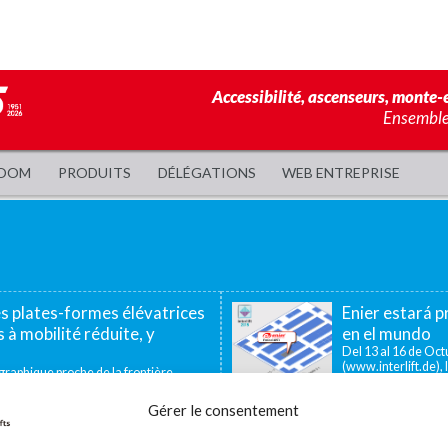
Accessibilité, ascenseurs, monte-e
Ensemble,
OOM
PRODUITS
DÉLÉGATIONS
WEB ENTREPRISE
es plates-formes élévatrices
Enier estará pr
 à mobilité réduite, y
en el mundo
Del 13 al 16 de Octu
(www.interlift.de), l
aphique proche de la frontière
ous permet d’offrir...
Gérer le consentement
ador de pequeño recorrido
La utilidad de las plataforma
icas, los salvaescaleras verticales o
En muchos centros industriales existen 