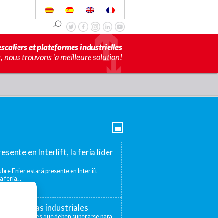
scaliers et plateformes industrielles
 nous trouvons la meilleure solution!
esente en Interlift, la feria líder
bre Enier estará presente en Interlift
a feria...
s elevadoras industriales
distintos niveles que deben superarse para