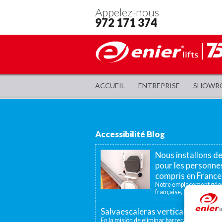
Appelez-nous
972 171 374
ACCUEIL
ENTREPRISE
SHOWR
Accessibilité Blog
Nous installons d
pour les personnes
compris en France
Notre emplacement géogr
française, à 40 minutes, n
Salvaescaleras vertical, un elev
En la misión de eliminar barreras arquitectón