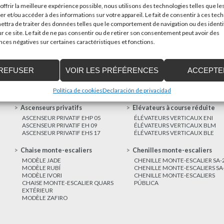
offrir la meilleure expérience possible, nous utilisons des technologies telles que le
poder trasladar mercancías...
er et/ou accéder à des informations sur votre appareil. Le fait de consentir à ces tec
ttra de traiter des données telles que le comportement de navigation ou des identi
AUTRES
r ce site. Le fait de ne pas consentir ou de retirer son consentement peut avoir des
NOUVELLES
es négatives sur certaines caractéristiques et fonctions.
REFUSER
VOIR LES PRÉFÉRENCES
ACCEPTE
Política de cookies
Declaración de privacidad
Ascenseurs privatifs
Elévateurs à course réduite
ASCENSEUR PRIVATIF EHP 05
ÉLÉVATEURS VERTICAUX ENI
ASCENSEUR PRIVATIF EH 09
ÉLÉVATEURS VERTICAUX BLM
ASCENSEUR PRIVATIF EHS 17
ÉLÉVATEURS VERTICAUX BLE
Chaise monte-escaliers
Chenilles monte-escaliers
MODÈLE JADE
CHENILLE MONTE-ESCALIER SA-
MODÈLE RUBÍ
CHENILLE MONTE-ESCALIERS SA
MODÈLE IVORI
CHENILLE MONTE-ESCALIERS
CHAISE MONTE-ESCALIER QUARS
PÚBLICA
EXTÉRIEUR
MODÈLE ZAFIRO