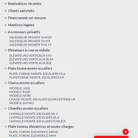
Réalisations récentes
Clients satisfaits
Financement sur-mesure
Mentions légales
Ascenseurs privatifs
ASCENSEUR PRIVATIF EHP 05
ASCENSEUR PRIVATIF EH 09
ASCENSEUR PRIVATIF EHS 17
Elévateurs à course réduite
ÉLÉVATEURS VERTICAUX ENI
ÉLÉVATEURS VERTICAUX BLM
ÉLÉVATEURS VERTICAUX BLE
Plate-forme monte-escaliers
PLATE-FORME MONTE-ESCALIERS HL6
PLATEFORME MONTE-ESCALIERS EA9
Chaise monte-escaliers
MODÈLE JADE
MODÈLE RUBÍ
MODÈLE IVORI
CHAISE MONTE-ESCALIER QUARS EXTÉRIEUR
MODÈLE ZAFIRO
Chenilles monte-escaliers
CHENILLE MONTE-ESCALIER SA-2
CHENILLE MONTE-ESCALIERS SA-S
CHENILLE MONTE-ESCALIERS PÚBLICA
Plate-formes élévatrices et monte-charges
✕
PLATE-FORME ÉLÉVATRICE MPHD
PLATE-FORME ÉLÉVATRICE MPH