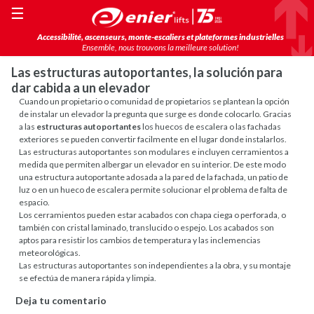
☰
Accessibilité, ascenseurs, monte-escaliers et plateformes industrielles
Ensemble, nous trouvons la meilleure solution!
Las estructuras autoportantes, la solución para
dar cabida a un elevador
Cuando un propietario o comunidad de propietarios se plantean la opción
de instalar un elevador la pregunta que surge es donde colocarlo. Gracias
a las
estructuras autoportantes
los huecos de escalera o las fachadas
exteriores se pueden convertir facilmente en el lugar donde instalarlos.
Las estructuras autoportantes son modulares e incluyen cerramientos a
medida que permiten albergar un elevador en su interior. De este modo
una estructura autoportante adosada a la pared de la fachada, un patio de
luz o en un hueco de escalera permite solucionar el problema de falta de
espacio.
Los cerramientos pueden estar acabados con chapa ciega o perforada, o
también con cristal laminado, translucido o espejo. Los acabados son
aptos para resistir los cambios de temperatura y las inclemencias
meteorológicas.
Las estructuras autoportantes son independientes a la obra, y su montaje
se efectúa de manera rápida y limpia.
Deja tu comentario