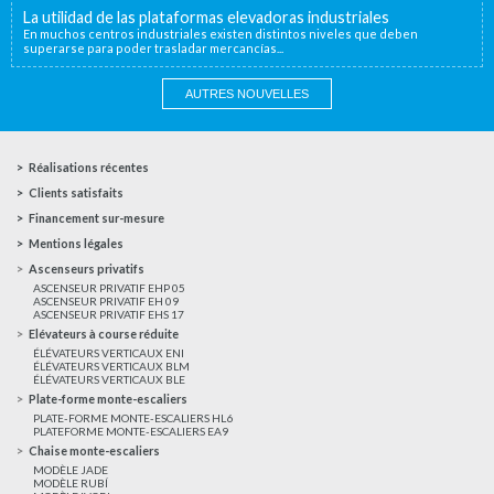
La utilidad de las plataformas elevadoras industriales
En muchos centros industriales existen distintos niveles que deben
superarse para poder trasladar mercancías...
AUTRES NOUVELLES
Réalisations récentes
Clients satisfaits
Financement sur-mesure
Mentions légales
Ascenseurs privatifs
ASCENSEUR PRIVATIF EHP 05
ASCENSEUR PRIVATIF EH 09
ASCENSEUR PRIVATIF EHS 17
Elévateurs à course réduite
ÉLÉVATEURS VERTICAUX ENI
ÉLÉVATEURS VERTICAUX BLM
ÉLÉVATEURS VERTICAUX BLE
Plate-forme monte-escaliers
PLATE-FORME MONTE-ESCALIERS HL6
PLATEFORME MONTE-ESCALIERS EA9
Chaise monte-escaliers
MODÈLE JADE
MODÈLE RUBÍ