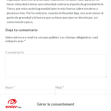
tener velocidad a tener una velocidad contraria al punto de gravedad de la
Tierra, por esta razón la gravedad ejerce más fuerza sobre nosotros y
pesamos más. Por lo contrario, cuando el elevador baja, nos acercamos al
punto de gravedad y la fuerza que se tiene que ejercer disminuye, así
como nuestro peso.
Deja tu comentario
Votre adresse e-mail ne sera pas publiée.
Les champs obligatoires sont
indiqués avec
*
Comentario
Nom
*
Mail
*
Gérer le consentement
Site web