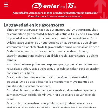
☰
Accessibilité, ascenseurs, monte-escaliers et plateformes industrielles
Ensemble, nous trouvons la meilleure solution!
La gravedad en los ascensores
Si nos ponemos a pensar, cada día desafiamos una ley, que para muchos
ha comportado gran cantidad de horas de estudio: La Ley de la Gravedad.
La gravedad es una de las cuatro interacciones fundamentales en física.
Origina la aceleración de un cuerpo físico en las cercanías de un objeto
astronómico. Por el efecto de la gravedad tenemos la sensación de peso.
Es decir, si estamos situados en las proximidades de un planeta,
experimentamos una aceleración dirigida hacia la zona central de dicho
planeta.
Isaac Newton fue el primero en exponer que la gravedad es de la misma
naturaleza que la fuerza que hace que los objetos caigan con aceleración
constante en la Tierra.
Durante años los humanos hemos ido desafiando la fuerza de la
gravedad. Uno de estos desafíos lo encontramos muy a menudo en
nuestra vida diaria: los elevadores.
Cuando subimos a un elevador y este se eleva, el peso de una persona
aumenta, y cuando baja, disminuye. ¿Por qué ocurre esta variación de
peso?
Este cambio de peso de un cuerpo al subir o bajar de un elevador se
explica por la Ley de la Gravedad. Cuando un elevador sube, pasa de no