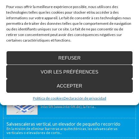
Pour vous offrir la meilleure expérience possible, nous utilisons des
technologies telles que les cookies pour stocker et/ou accéder à des
informations sur votre appareil. Le fait de consentir à ces technologies nous
permettra de traiter des données telles que le comportement de navigation
ou des identifiants uniques sur ce site. Le fait de ne pas consentir ou de
retirer son consentement peut avoir des conséquences négatives sur
certaines caractéristiques et fonctions.
Accessibilité Blog
REFUSER
Nous installons des plates-formes élévatrices
pour les personnes à mobilité réduite, y
compris en France
VOIR LES PRÉFÉRENCES
Notre emplacement géographique proche de la
frontière française, à 40 minutes, nous permet d’offrir...
ACCEPTER
Enier estará presente en Interlift, la feria líder
en el mundo
Política de cookies
Declaración de privacidad
Del 13 al 16 de Octubre Enier estará presente en
Interlift (www.interlift.de), la feria...
Salvaescaleras vertical, un elevador de pequeño recorrido
En la misión de eliminar barreras arquitectónicas, los salvaescaleras
verticales o elevadores de corto...