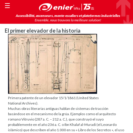
☰
Accessibilité, ascenseurs, monte-escaliers et plateformes industrielles
Ensemble, nous trouvons la meilleure solution!
El primer elevador de la historia
Primera patente de un elevador 15/1/1861 (United States
National Archives).
Muchas obras literarias antiguas hablan de sistemas de tracción
basándose en el mecanismo de la grúa. Ejemplos como el arquitecto
romano Vitruvio (287 a. C. – 212 a. C.), que construyó el suyo
probablemente en el año 236 a. C. o Ibn Khalaf al-Muradi (el Leonardo
islámico) que describen el año 1.000 en su « Libro de los Secretos », el uso