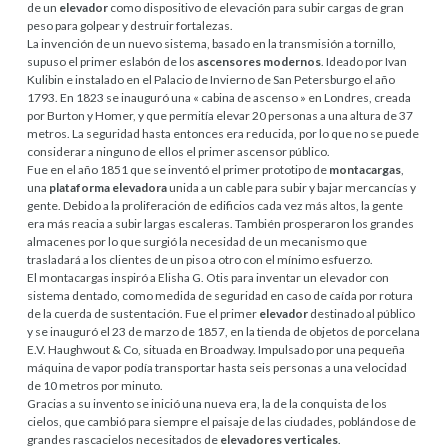
de un
elevador
como dispositivo de elevación para subir cargas de gran
peso para golpear y destruir fortalezas.
La invención de un nuevo sistema, basado en la transmisión a tornillo,
supuso el primer eslabón de los
ascensores modernos
. Ideado por Ivan
Kulibin e instalado en el Palacio de Invierno de San Petersburgo el año
1793. En 1823 se inauguró una « cabina de ascenso » en Londres, creada
por Burton y Homer, y que permitía elevar 20 personas a una altura de 37
metros. La seguridad hasta entonces era reducida, por lo que no se puede
considerar a ninguno de ellos el primer ascensor público.
Fue en el año 1851 que se inventó el primer prototipo de
montacargas
,
una
plataforma elevadora
unida a un cable para subir y bajar mercancías y
gente. Debido a la proliferación de edificios cada vez más altos, la gente
era más reacia a subir largas escaleras. También prosperaron los grandes
almacenes por lo que surgió la necesidad de un mecanismo que
trasladará a los clientes de un piso a otro con el mínimo esfuerzo.
El montacargas inspiró a Elisha G. Otis para inventar un elevador con
sistema dentado, como medida de seguridad en caso de caída por rotura
de la cuerda de sustentación. Fue el primer
elevador
destinado al público
y se inauguró el 23 de marzo de 1857, en la tienda de objetos de porcelana
E.V. Haughwout & Co, situada en Broadway. Impulsado por una pequeña
máquina de vapor podía transportar hasta seis personas a una velocidad
de 10 metros por minuto.
Gracias a su invento se inició una nueva era, la de la conquista de los
cielos, que cambió para siempre el paisaje de las ciudades, poblándose de
grandes rascacielos necesitados de
elevadores verticales
.