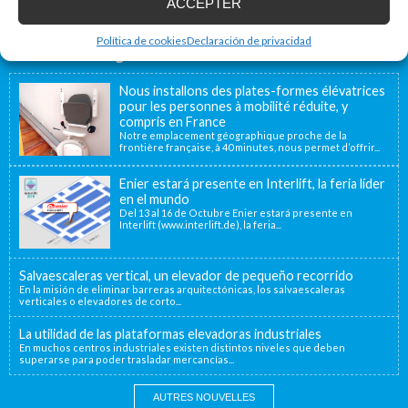
ACCEPTER
Política de cookies
Declaración de privacidad
Accessibilité Blog
Nous installons des plates-formes élévatrices
pour les personnes à mobilité réduite, y
compris en France
Notre emplacement géographique proche de la
frontière française, à 40 minutes, nous permet d’offrir...
Enier estará presente en Interlift, la feria líder
en el mundo
Del 13 al 16 de Octubre Enier estará presente en
Interlift (www.interlift.de), la feria...
Salvaescaleras vertical, un elevador de pequeño recorrido
En la misión de eliminar barreras arquitectónicas, los salvaescaleras
verticales o elevadores de corto...
La utilidad de las plataformas elevadoras industriales
En muchos centros industriales existen distintos niveles que deben
superarse para poder trasladar mercancías...
AUTRES NOUVELLES