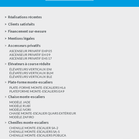
Réalisations récentes
Clients satisfaits
Financement sur-mesure
Mentions légales
Ascenseurs privatifs
ASCENSEUR PRIVATIF EHP 05
ASCENSEUR PRIVATIF EH 09
ASCENSEUR PRIVATIF EHS 17
Elévateurs à course réduite
ÉLÉVATEURS VERTICAUX ENI
ÉLÉVATEURS VERTICAUX BLM
ÉLÉVATEURS VERTICAUX BLE
Plate-forme monte-escaliers
PLATE-FORME MONTE-ESCALIERS HL6
PLATEFORME MONTE-ESCALIERS EA9
Chaise monte-escaliers
MODÈLE JADE
MODÈLE RUBÍ
MODÈLE IVORI
CHAISE MONTE-ESCALIER QUARS EXTÉRIEUR
MODÈLE ZAFIRO
Chenilles monte-escaliers
CHENILLE MONTE-ESCALIER SA-2
CHENILLE MONTE-ESCALIERS SA-S
CHENILLE MONTE-ESCALIERS PÚBLICA