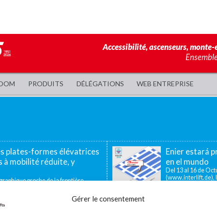
Accessibilité, ascenseurs, monte-e
Ensemble,
OOM
PRODUITS
DÉLÉGATIONS
WEB ENTREPRISE
es plates-formes élévatrices
Enier estará pr
 à mobilité réduite, y
en el mundo
Del 13 al 16 de Octu
(www.interlift.de), l
aphique proche de la frontière
ous permet d’offrir...
Gérer le consentement
ador de pequeño recorrido
La utilidad de las plataforma
icas, los salvaescaleras verticales o
En muchos centros industriales existen 