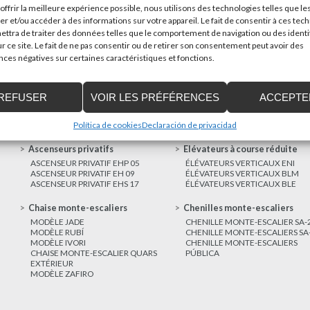
offrir la meilleure expérience possible, nous utilisons des technologies telles que le
poder trasladar mercancías...
er et/ou accéder à des informations sur votre appareil. Le fait de consentir à ces tec
ttra de traiter des données telles que le comportement de navigation ou des identi
AUTRES
r ce site. Le fait de ne pas consentir ou de retirer son consentement peut avoir des
NOUVELLES
es négatives sur certaines caractéristiques et fonctions.
REFUSER
VOIR LES PRÉFÉRENCES
ACCEPTE
Política de cookies
Declaración de privacidad
Ascenseurs privatifs
Elévateurs à course réduite
ASCENSEUR PRIVATIF EHP 05
ÉLÉVATEURS VERTICAUX ENI
ASCENSEUR PRIVATIF EH 09
ÉLÉVATEURS VERTICAUX BLM
ASCENSEUR PRIVATIF EHS 17
ÉLÉVATEURS VERTICAUX BLE
Chaise monte-escaliers
Chenilles monte-escaliers
MODÈLE JADE
CHENILLE MONTE-ESCALIER SA-
MODÈLE RUBÍ
CHENILLE MONTE-ESCALIERS SA
MODÈLE IVORI
CHENILLE MONTE-ESCALIERS
CHAISE MONTE-ESCALIER QUARS
PÚBLICA
EXTÉRIEUR
MODÈLE ZAFIRO