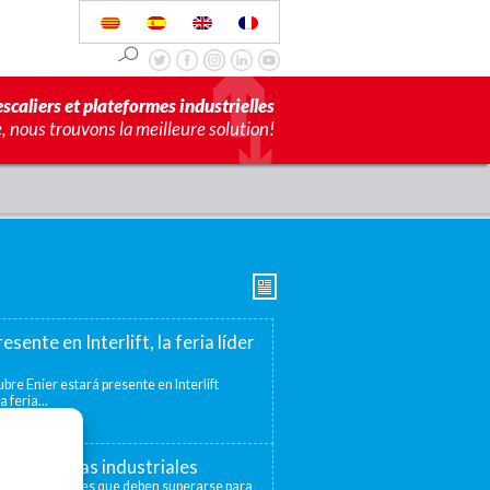
scaliers et plateformes industrielles
 nous trouvons la meilleure solution!
esente en Interlift, la feria líder
bre Enier estará presente en Interlift
a feria...
s elevadoras industriales
distintos niveles que deben superarse para