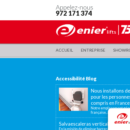
Appelez-nous
972 171 374
ACCUEIL
ENTREPRISE
SHOWR
Accessibilité Blog
Nous installons d
pour les personnes
compris en France
Notre emplacement géogr
française, à 40 minutes, n
Salvaescaleras vertical, un elev
En la misión de eliminar barreras arquitectón