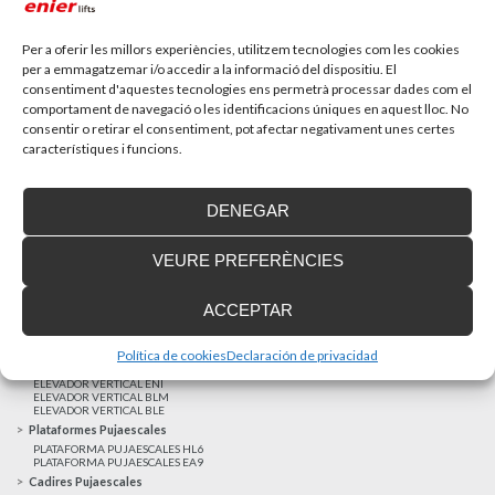
Recupera l’entrevista de TV Girona a Fran González,
gerent d’Enier. Aquest passat 17 de...
Per a oferir les millors experiències, utilitzem tecnologies com les cookies
per a emmagatzemar i/o accedir a la informació del dispositiu. El
consentiment d'aquestes tecnologies ens permetrà processar dades com el
MÉS NOTÍCIES
comportament de navegació o les identificacions úniques en aquest lloc. No
consentir o retirar el consentiment, pot afectar negativament unes certes
característiques i funcions.
Realitzacions recents
Clients satisfets
DENEGAR
Finançament a mida
Avis Legal
VEURE PREFERÈNCIES
Projecte cofinançat pel Fons Europeu de Desenvolupament Regional
Ascensors Unifamiliars
ACCEPTAR
ELEVADOR UNIFAMILIAR EHP 05
ASCENSOR UNIFAMILIAR EH 09
ASCENSOR UNIFAMILIAR EHS 17
Política de cookies
Declaración de privacidad
Elevadors Verticals
ELEVADOR VERTICAL ENI
ELEVADOR VERTICAL BLM
ELEVADOR VERTICAL BLE
Plataformes Pujaescales
PLATAFORMA PUJAESCALES HL6
PLATAFORMA PUJAESCALES EA9
Cadires Pujaescales