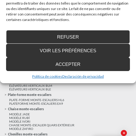
permettra de traiter des données telles que le comportement de navigation
ou des identifiants uniques sur ce site. Le fait de ne pas consentir ou de
AUTRES NOUVELLES
retirer son consentement peut avoir des conséquences négatives sur
certaines caractéristiques et fonctions.
Réalisations récentes
REFUSER
Clients satisfaits
Financement sur-mesure
VOIR LES PRÉFÉRENCES
Mentions légales
Ascenseurs privatifs
ACCEPTER
ASCENSEUR PRIVATIF EHP 05
ASCENSEUR PRIVATIF EH 09
ASCENSEUR PRIVATIF EHS 17
Política de cookies
Declaración de privacidad
Elévateurs à course réduite
ÉLÉVATEURS VERTICAUX ENI
ÉLÉVATEURS VERTICAUX BLM
ÉLÉVATEURS VERTICAUX BLE
Plate-forme monte-escaliers
PLATE-FORME MONTE-ESCALIERS HL6
PLATEFORME MONTE-ESCALIERS EA9
Chaise monte-escaliers
MODÈLE JADE
MODÈLE RUBÍ
MODÈLE IVORI
CHAISE MONTE-ESCALIER QUARS EXTÉRIEUR
MODÈLE ZAFIRO
✕
Chenilles monte-escaliers