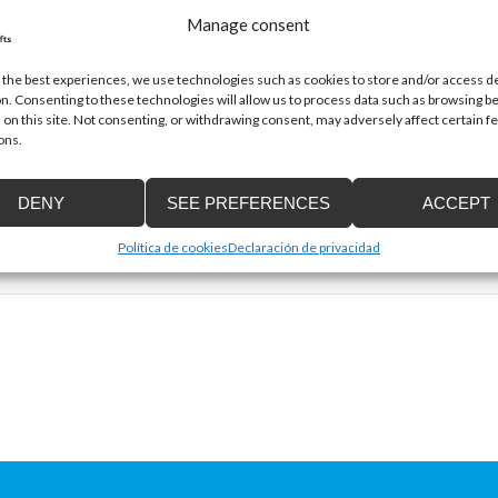
Manage consent
 the best experiences, we use technologies such as cookies to store and/or access d
n. Consenting to these technologies will allow us to process data such as browsing b
 on this site. Not consenting, or withdrawing consent, may adversely affect certain f
ons.
Email
*
DENY
SEE PREFERENCES
ACCEPT
Política de cookies
Declaración de privacidad