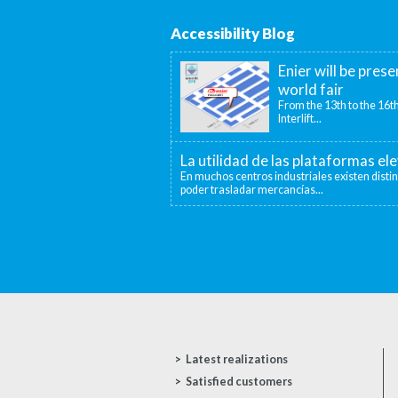
Accessibility Blog
Enier will be prese
world fair
From the 13th to the 16th
Interlift...
La utilidad de las plataformas el
En muchos centros industriales existen disti
poder trasladar mercancías...
Latest realizations
Satisfied customers