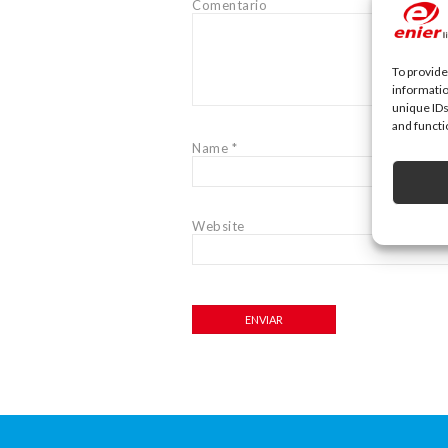
Comentario
To provide
informatio
unique IDs
and functi
Name
*
Website