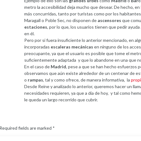
Ejemplo de ello son las
grandes urbes
como
Madrid
o
Barc
metro la accesibilidad deja mucho que desear. De hecho, en 
más concurridas, tanto por turistas como por los habitantes
Maragall o Poble Sec, no disponen de
ascensores
que comu
estaciones
, por lo que, los usuarios tienen que pedir ayuda
en él.
Pero por si fuera insuficiente lo anterior mencionado, en al
incorporadas
escaleras mecánicas
en ninguno de los acces
preocupante, ya que el usuario es posible que tome el metr
suficientemente adaptada y que lo abandone en una que no
En el caso de
Madrid
, pese a que se han hecho esfuerzos p
observamos que aún existe alrededor de un centenar de est
o
rampas
, tal y como ofrece, de manera informativa, la
prop
Desde Reine y analizado lo anterior, queremos hacer un lla
necesidades requieren, ya que a día de hoy, y tal como hemos
le queda un largo recorrido que cubrir.
Required fields are marked
*