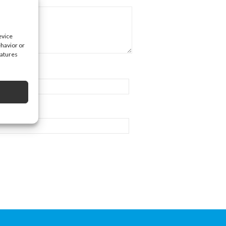
evice
ehavior or
eatures