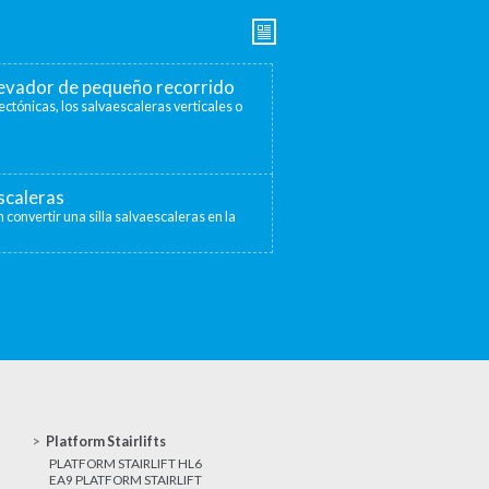
elevador de pequeño recorrido
ectónicas, los salvaescaleras verticales o
escaleras
 convertir una silla salvaescaleras en la
Platform Stairlifts
PLATFORM STAIRLIFT HL6
EA9 PLATFORM STAIRLIFT