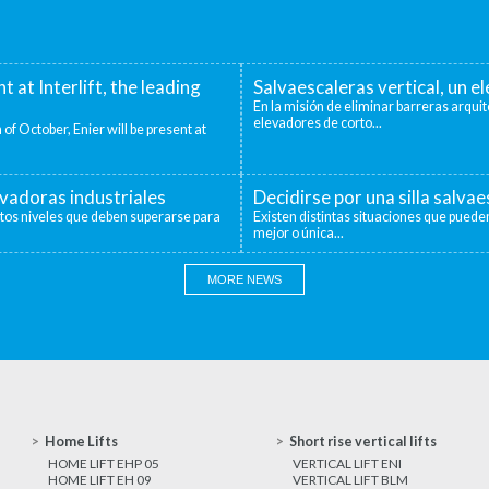
nt at Interlift, the leading
Salvaescaleras vertical, un 
En la misión de eliminar barreras arquit
elevadores de corto...
 of October, Enier will be present at
evadoras industriales
Decidirse por una silla salva
ntos niveles que deben superarse para
Existen distintas situaciones que pueden
mejor o única...
MORE NEWS
Home Lifts
Short rise vertical lifts
HOME LIFT EHP 05
VERTICAL LIFT ENI
HOME LIFT EH 09
VERTICAL LIFT BLM