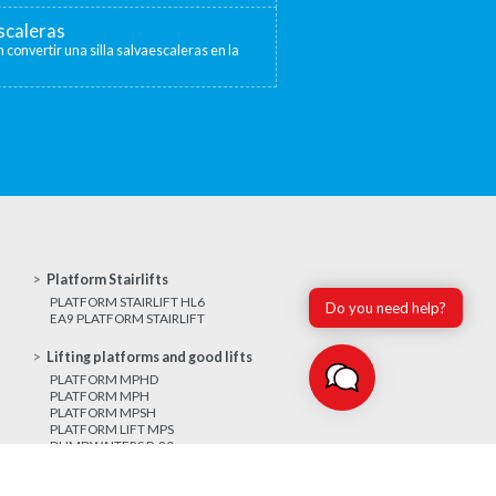
escaleras
 convertir una silla salvaescaleras en la
Platform Stairlifts
PLATFORM STAIRLIFT HL6
Do you need help?
EA9 PLATFORM STAIRLIFT
Lifting platforms and good lifts
PLATFORM MPHD
PLATFORM MPH
PLATFORM MPSH
PLATFORM LIFT MPS
DUMBWAITERS P-80