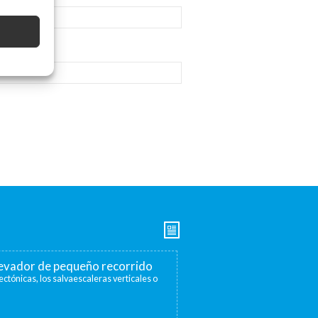
elevador de pequeño recorrido
ectónicas, los salvaescaleras verticales o