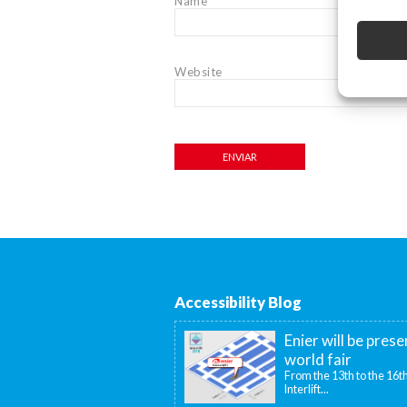
Name
*
Website
Accessibility Blog
Enier will be prese
world fair
From the 13th to the 16th
Interlift...