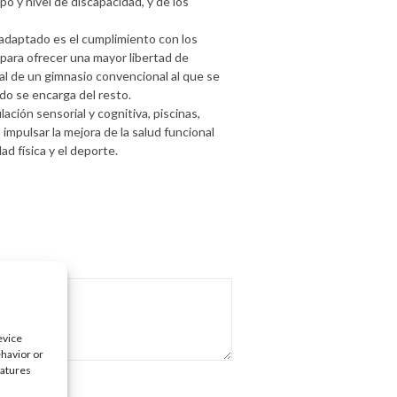
ipo y nivel de discapacidad, y de los
 adaptado es el cumplimiento con los
para ofrecer una mayor libertad de
al de un gimnasio convencional al que se
do se encarga del resto.
ación sensorial y cognitiva, piscinas,
 impulsar la mejora de la salud funcional
ad física y el deporte.
evice
ehavior or
eatures