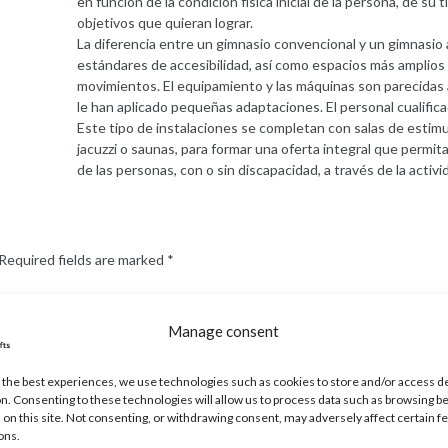
en función de la condición física inicial de la persona, de su t
objetivos que quieran lograr.
La diferencia entre un gimnasio convencional y un gimnasio
estándares de accesibilidad, así como espacios más amplios 
movimientos. El equipamiento y las máquinas son parecidas 
le han aplicado pequeñas adaptaciones. El personal cualifica
Este tipo de instalaciones se completan con salas de estimul
jacuzzi o saunas, para formar una oferta integral que permita
de las personas, con o sin discapacidad, a través de la activid
Required fields are marked
*
Manage consent
 the best experiences, we use technologies such as cookies to store and/or access d
n. Consenting to these technologies will allow us to process data such as browsing b
 on this site. Not consenting, or withdrawing consent, may adversely affect certain f
ons.