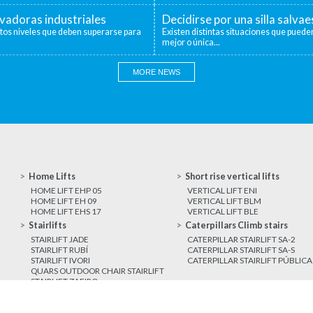
evadoras industriales
Decidirse por una silla salva
ntos niveles que deben superarse para
Existen distintas situaciones que pueden
mejor o única...
MORE NEWS
Home Lifts
Short rise vertical lifts
HOME LIFT EHP 05
VERTICAL LIFT ENI
HOME LIFT EH 09
VERTICAL LIFT BLM
HOME LIFT EHS 17
VERTICAL LIFT BLE
Stairlifts
Caterpillars Climb stairs
STAIRLIFT JADE
CATERPILLAR STAIRLIFT SA-2
STAIRLIFT RUBÍ
CATERPILLAR STAIRLIFT SA-S
STAIRLIFT IVORI
CATERPILLAR STAIRLIFT PÚBLICA
QUARS OUTDOOR CHAIR STAIRLIFT
STAIRLIFT ZAFIRO