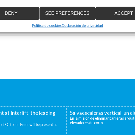
Email
*
DENY
SEE PREFERENCES
ACCEPT
Política de cookies
Declaración de privacidad
nt at Interlift, the leading
Salvaescaleras vertical, un 
En la misión de eliminar barreras arquit
elevadores de corto...
 of October, Enier will be present at