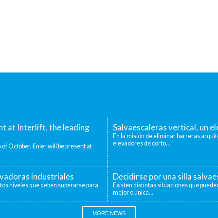
nt at Interlift, the leading
Salvaescaleras vertical, un 
En la misión de eliminar barreras arquit
elevadores de corto...
 of October, Enier will be present at
evadoras industriales
Decidirse por una silla salva
ntos niveles que deben superarse para
Existen distintas situaciones que pueden
mejor o única...
MORE NEWS