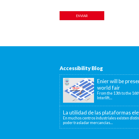
Accessibility Blog
Enier will be prese
world fair
From the 13th to the 16th
Interlift...
La utilidad de las plataformas el
En muchos centros industriales existen disti
poder trasladar mercancías...