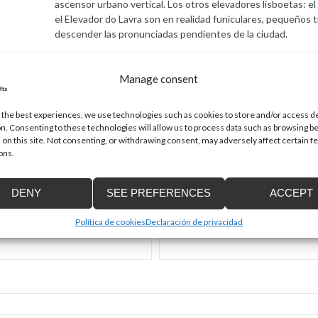
ascensor urbano vertical. Los otros elevadores lisboetas: el 
el Elevador do Lavra son en realidad funiculares, pequeños 
descender las pronunciadas pendientes de la ciudad.
Manage consent
Required fields are marked
*
 the best experiences, we use technologies such as cookies to store and/or access d
n. Consenting to these technologies will allow us to process data such as browsing b
 on this site. Not consenting, or withdrawing consent, may adversely affect certain f
ons.
DENY
SEE PREFERENCES
ACCEPT
Política de cookies
Declaración de privacidad
Email
*