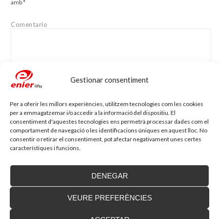
amb
*
Comentario
Gestionar consentiment
Nom
*
Adreça electrònica
*
Per a oferir les millors experiències, utilitzem tecnologies com les cookies
per a emmagatzemar i/o accedir a la informació del dispositiu. El
consentiment d'aquestes tecnologies ens permetrà processar dades com el
comportament de navegació o les identificacions úniques en aquest lloc. No
Lloc web
consentir o retirar el consentiment, pot afectar negativament unes certes
característiques i funcions.
DENEGAR
VEURE PREFERÈNCIES
Blog d'accessibilitat