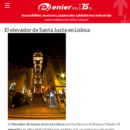
☰
Accessibilitat, ascensors, pujaescales i plataformes industrials
Junts trobarem la millor solució!
El elevador de Santa Justa en Lisboa
El
Elevador de Santa Justa en Lisboa
une los barrios de Baixa y Chiado. El
elevador
es obra de Raúl Mesnier de Ponsard, un ingeniero de origen