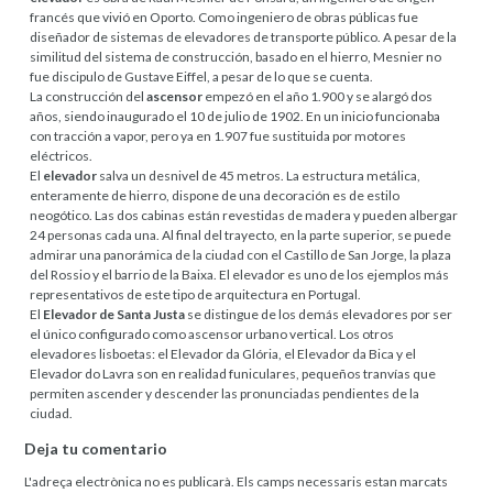
francés que vivió en Oporto. Como ingeniero de obras públicas fue
diseñador de sistemas de elevadores de transporte público. A pesar de la
similitud del sistema de construcción, basado en el hierro, Mesnier no
fue discipulo de Gustave Eiffel, a pesar de lo que se cuenta.
La construcción del
ascensor
empezó en el año 1.900 y se alargó dos
años, siendo inaugurado el 10 de julio de 1902. En un inicio funcionaba
con tracción a vapor, pero ya en 1.907 fue sustituida por motores
eléctricos.
El
elevador
salva un desnivel de 45 metros. La estructura metálica,
enteramente de hierro, dispone de una decoración es de estilo
neogótico. Las dos cabinas están revestidas de madera y pueden albergar
24 personas cada una. Al final del trayecto, en la parte superior, se puede
admirar una panorámica de la ciudad con el Castillo de San Jorge, la plaza
del Rossio y el barrio de la Baixa. El elevador es uno de los ejemplos más
representativos de este tipo de arquitectura en Portugal.
El
Elevador de Santa Justa
se distingue de los demás elevadores por ser
el único configurado como ascensor urbano vertical. Los otros
elevadores lisboetas: el Elevador da Glória, el Elevador da Bica y el
Elevador do Lavra son en realidad funiculares, pequeños tranvías que
permiten ascender y descender las pronunciadas pendientes de la
ciudad.
Deja tu comentario
L'adreça electrònica no es publicarà.
Els camps necessaris estan marcats