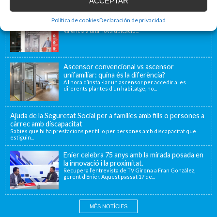
ACCEPTAR
Nova seu d’Enier a la Comunitat Valenciana
Política de cookies
Declaración de privacidad
Fa uns mesos vam traslladar la nostra delegació de
València a una nova ubicació...
Ascensor convencional vs ascensor
unifamiliar: quina és la diferència?
A l’hora d’instal·lar un ascensor per accedir a les
diferents plantes d’un habitatge, no...
Ajuda de la Seguretat Social per a famílies amb fills o persones a
càrrec amb discapacitat
Sabies que hi ha prestacions per fill o per persones amb discapacitat que
estiguin...
Enier celebra 75 anys amb la mirada posada en
la innovació i la proximitat.
Recupera l’entrevista de TV Girona a Fran González,
gerent d’Enier. Aquest passat 17 de...
MÉS NOTÍCIES