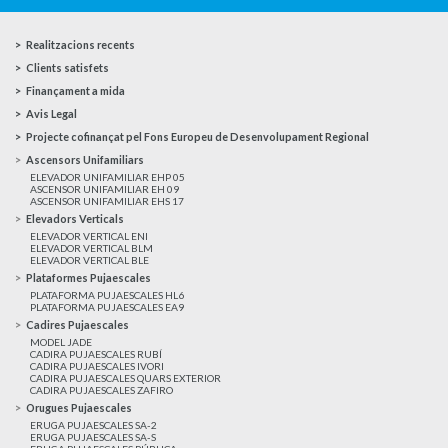
Realitzacions recents
Clients satisfets
Finançament a mida
Avis Legal
Projecte cofinançat pel Fons Europeu de Desenvolupament Regional
Ascensors Unifamiliars
ELEVADOR UNIFAMILIAR EHP 05
ASCENSOR UNIFAMILIAR EH 09
ASCENSOR UNIFAMILIAR EHS 17
Elevadors Verticals
ELEVADOR VERTICAL ENI
ELEVADOR VERTICAL BLM
ELEVADOR VERTICAL BLE
Plataformes Pujaescales
PLATAFORMA PUJAESCALES HL6
PLATAFORMA PUJAESCALES EA9
Cadires Pujaescales
MODEL JADE
CADIRA PUJAESCALES RUBÍ
CADIRA PUJAESCALES IVORI
CADIRA PUJAESCALES QUARS EXTERIOR
CADIRA PUJAESCALES ZAFIRO
Orugues Pujaescales
ERUGA PUJAESCALES SA-2
ERUGA PUJAESCALES SA-S