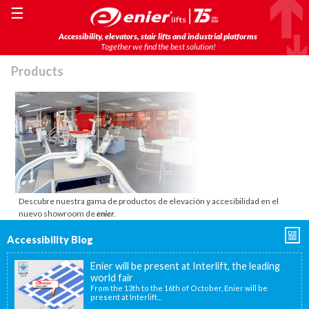
☰
Accessibility, elevators, stair lifts and industrial platforms
Together we find the best solution!
Products
Descubre nuestra gama de productos de elevación y accesibilidad en el
nuevo showroom de
enier
.
Accessibility Blog
Enier will be present at Interlift, the leading
world fair
From the 13th to the 16th of October, Enier will be
present at Interlift...