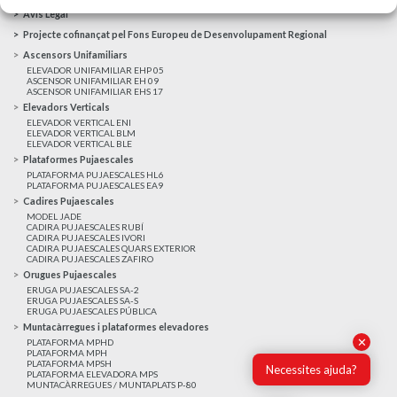
Avis Legal
Projecte cofinançat pel Fons Europeu de Desenvolupament Regional
Ascensors Unifamiliars
ELEVADOR UNIFAMILIAR EHP 05
ASCENSOR UNIFAMILIAR EH 09
ASCENSOR UNIFAMILIAR EHS 17
Elevadors Verticals
ELEVADOR VERTICAL ENI
ELEVADOR VERTICAL BLM
ELEVADOR VERTICAL BLE
Plataformes Pujaescales
PLATAFORMA PUJAESCALES HL6
PLATAFORMA PUJAESCALES EA9
Cadires Pujaescales
MODEL JADE
CADIRA PUJAESCALES RUBÍ
CADIRA PUJAESCALES IVORI
CADIRA PUJAESCALES QUARS EXTERIOR
CADIRA PUJAESCALES ZAFIRO
Orugues Pujaescales
ERUGA PUJAESCALES SA-2
ERUGA PUJAESCALES SA-S
ERUGA PUJAESCALES PÚBLICA
Muntacàrregues i plataformes elevadores
✕
PLATAFORMA MPHD
PLATAFORMA MPH
PLATAFORMA MPSH
Necessites ajuda?
PLATAFORMA ELEVADORA MPS
MUNTACÀRREGUES / MUNTAPLATS P-80