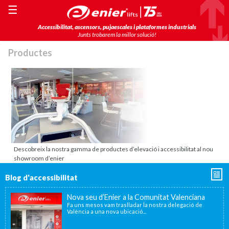
☰
Accessibilitat, ascensors, pujaescales i plataformes industrials
Junts trobarem la millor solució!
Productes
Descobreix la nostra gamma de productes d’elevació i accessibilitat al nou
showroom d’enier
Blog d'accessibilitat
Nova seu d’Enier a la Comunitat Valenciana
Fa uns mesos vam traslladar la nostra delegació de
València a una nova ubicació...