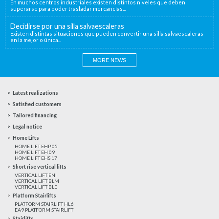
En muchos centros industriales existen distintos niveles que deben
superarse para poder trasladar mercancías...
Decidirse por una silla salvaescaleras
Existen distintas situaciones que pueden convertir una silla salvaescaleras
en la mejor o única...
MORE NEWS
Latest realizations
Satisfied customers
Tailored financing
Legal notice
Home Lifts
HOME LIFT EHP 05
HOME LIFT EH 09
HOME LIFT EHS 17
Short rise vertical lifts
VERTICAL LIFT ENI
VERTICAL LIFT BLM
VERTICAL LIFT BLE
Platform Stairlifts
PLATFORM STAIRLIFT HL6
EA9 PLATFORM STAIRLIFT
Stairlifts