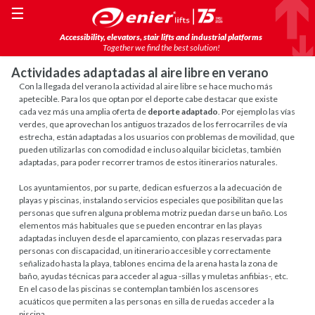
☰
Accessibility, elevators, stair lifts and industrial platforms
Together we find the best solution!
Actividades adaptadas al aire libre en verano
Con la llegada del verano la actividad al aire libre se hace mucho más
apetecible. Para los que optan por el deporte cabe destacar que existe
cada vez más una amplia oferta de
deporte adaptado
. Por ejemplo las vías
verdes, que aprovechan los antiguos trazados de los ferrocarriles de vía
estrecha, están adaptadas a los usuarios con problemas de movilidad, que
pueden utilizarlas con comodidad e incluso alquilar bicicletas, también
adaptadas, para poder recorrer tramos de estos itinerarios naturales.
Los ayuntamientos, por su parte, dedican esfuerzos a la adecuación de
playas y piscinas, instalando servicios especiales que posibilitan que las
personas que sufren alguna problema motriz puedan darse un baño. Los
elementos más habituales que se pueden encontrar en las playas
adaptadas incluyen desde el aparcamiento, con plazas reservadas para
personas con discapacidad, un itinerario accesible y correctamente
señalizado hasta la playa, tablones encima de la arena hasta la zona de
baño, ayudas técnicas para acceder al agua -sillas y muletas anfibias-, etc.
En el caso de las piscinas se contemplan también los ascensores
acuáticos que permiten a las personas en silla de ruedas acceder a la
piscina.