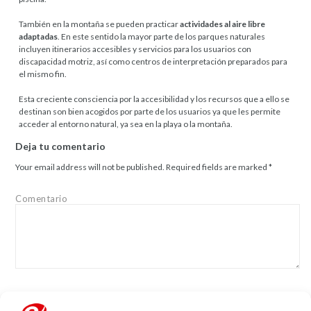
También en la montaña se pueden practicar
actividades al aire libre
adaptadas
. En este sentido la mayor parte de los parques naturales
incluyen itinerarios accesibles y servicios para los usuarios con
discapacidad motriz, así como centros de interpretación preparados para
el mismo fin.
Esta creciente consciencia por la accesibilidad y los recursos que a ello se
destinan son bien acogidos por parte de los usuarios ya que les permite
acceder al entorno natural, ya sea en la playa o la montaña.
Deja tu comentario
Your email address will not be published.
Required fields are marked
*
Comentario
Name
*
Email
*