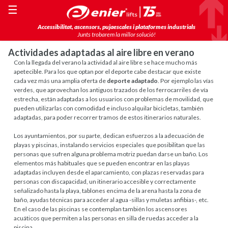
☰
Accessibilitat, ascensors, pujaescales i plataformes industrials
Junts trobarem la millor solució!
Actividades adaptadas al aire libre en verano
Con la llegada del verano la actividad al aire libre se hace mucho más
apetecible. Para los que optan por el deporte cabe destacar que existe
cada vez más una amplia oferta de
deporte adaptado
. Por ejemplo las vías
verdes, que aprovechan los antiguos trazados de los ferrocarriles de vía
estrecha, están adaptadas a los usuarios con problemas de movilidad, que
pueden utilizarlas con comodidad e incluso alquilar bicicletas, también
adaptadas, para poder recorrer tramos de estos itinerarios naturales.
Los ayuntamientos, por su parte, dedican esfuerzos a la adecuación de
playas y piscinas, instalando servicios especiales que posibilitan que las
personas que sufren alguna problema motriz puedan darse un baño. Los
elementos más habituales que se pueden encontrar en las playas
adaptadas incluyen desde el aparcamiento, con plazas reservadas para
personas con discapacidad, un itinerario accesible y correctamente
señalizado hasta la playa, tablones encima de la arena hasta la zona de
baño, ayudas técnicas para acceder al agua -sillas y muletas anfibias-, etc.
En el caso de las piscinas se contemplan también los ascensores
acuáticos que permiten a las personas en silla de ruedas acceder a la
piscina.