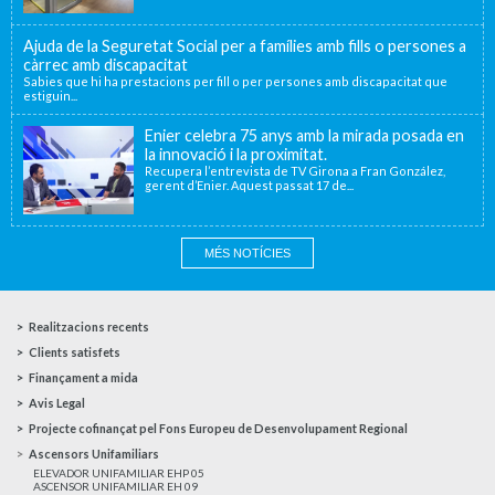
Ajuda de la Seguretat Social per a famílies amb fills o persones a
càrrec amb discapacitat
Sabies que hi ha prestacions per fill o per persones amb discapacitat que
estiguin...
Enier celebra 75 anys amb la mirada posada en
la innovació i la proximitat.
Recupera l’entrevista de TV Girona a Fran González,
gerent d’Enier. Aquest passat 17 de...
MÉS NOTÍCIES
Realitzacions recents
Clients satisfets
Finançament a mida
Avis Legal
Projecte cofinançat pel Fons Europeu de Desenvolupament Regional
Ascensors Unifamiliars
ELEVADOR UNIFAMILIAR EHP 05
ASCENSOR UNIFAMILIAR EH 09