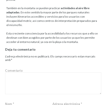
También en la montaña se pueden practicar
actividades al aire libre
adaptadas
. En este sentido la mayor parte de los parques naturales
incluyen itinerarios accesibles y servicios para los usuarios con
discapacidad motriz, así como centros de interpretación preparados para
el mismo fin.
Esta creciente consciencia por la accesibilidad y los recursos que a ello se
destinan son bien acogidos por parte de los usuarios ya que les permite
acceder al entorno natural, ya sea en la playa o la montaña.
Deja tu comentario
L'adreça electrònica no es publicarà.
Els camps necessaris estan marcats
amb
*
Comentario
Nom
*
Adreça electrònica
*