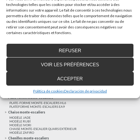
technologies telles que les cookies pour stocker et/ou accéder à des
informations sur votre appareil. Le fait de consentir à ces technologies nous
AUTRES NOUVELLES
permettra de traiter des données telles que le comportement de navigation
ou des identifiants uniques sur ce site. Le fait de ne pas consentir ou de
retirer son consentement peut avoir des conséquences négatives sur
Réalisations récentes
certaines caractéristiques et fonctions.
Clients satisfaits
Financement sur-mesure
REFUSER
Mentions légales
Ascenseurs privatifs
VOIR LES PRÉFÉRENCES
ASCENSEUR PRIVATIF EHP 05
ASCENSEUR PRIVATIF EH 09
ASCENSEUR PRIVATIF EHS 17
ACCEPTER
Elévateurs à course réduite
ÉLÉVATEURS VERTICAUX ENI
ÉLÉVATEURS VERTICAUX BLM
Política de cookies
Declaración de privacidad
ÉLÉVATEURS VERTICAUX BLE
Plate-forme monte-escaliers
PLATE-FORME MONTE-ESCALIERS HL6
PLATEFORME MONTE-ESCALIERS EA9
Chaise monte-escaliers
MODÈLE JADE
MODÈLE RUBÍ
MODÈLE IVORI
CHAISE MONTE-ESCALIER QUARS EXTÉRIEUR
MODÈLE ZAFIRO
Chenilles monte-escaliers