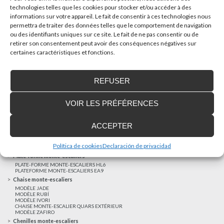
technologies telles que les cookies pour stocker et/ou accéder à des
informations sur votre appareil. Le fait de consentir à ces technologies nous
AUTRES NOUVELLES
permettra de traiter des données telles que le comportement de navigation
ou des identifiants uniques sur ce site. Le fait de ne pas consentir ou de
retirer son consentement peut avoir des conséquences négatives sur
Réalisations récentes
certaines caractéristiques et fonctions.
Clients satisfaits
Financement sur-mesure
REFUSER
Mentions légales
Ascenseurs privatifs
VOIR LES PRÉFÉRENCES
ASCENSEUR PRIVATIF EHP 05
ASCENSEUR PRIVATIF EH 09
ASCENSEUR PRIVATIF EHS 17
ACCEPTER
Elévateurs à course réduite
ÉLÉVATEURS VERTICAUX ENI
ÉLÉVATEURS VERTICAUX BLM
Política de cookies
Declaración de privacidad
ÉLÉVATEURS VERTICAUX BLE
Plate-forme monte-escaliers
PLATE-FORME MONTE-ESCALIERS HL6
PLATEFORME MONTE-ESCALIERS EA9
Chaise monte-escaliers
MODÈLE JADE
MODÈLE RUBÍ
MODÈLE IVORI
CHAISE MONTE-ESCALIER QUARS EXTÉRIEUR
MODÈLE ZAFIRO
Chenilles monte-escaliers