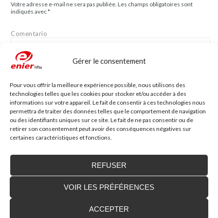
Votre adresse e-mail ne sera pas publiée.
Les champs obligatoires sont
indiqués avec
*
Comentario
Gérer le consentement
Pour vous offrir la meilleure expérience possible, nous utilisons des
technologies telles que les cookies pour stocker et/ou accéder à des
informations sur votre appareil. Le fait de consentir à ces technologies nous
Nom
*
Mail
*
permettra de traiter des données telles que le comportement de navigation
ou des identifiants uniques sur ce site. Le fait de ne pas consentir ou de
retirer son consentement peut avoir des conséquences négatives sur
certaines caractéristiques et fonctions.
Site web
REFUSER
VOIR LES PRÉFÉRENCES
ACCEPTER