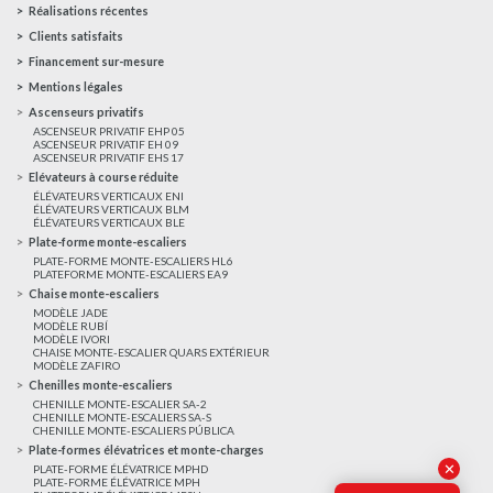
Réalisations récentes
Clients satisfaits
Financement sur-mesure
Mentions légales
Ascenseurs privatifs
ASCENSEUR PRIVATIF EHP 05
ASCENSEUR PRIVATIF EH 09
ASCENSEUR PRIVATIF EHS 17
Elévateurs à course réduite
ÉLÉVATEURS VERTICAUX ENI
ÉLÉVATEURS VERTICAUX BLM
ÉLÉVATEURS VERTICAUX BLE
Plate-forme monte-escaliers
PLATE-FORME MONTE-ESCALIERS HL6
PLATEFORME MONTE-ESCALIERS EA9
Chaise monte-escaliers
MODÈLE JADE
MODÈLE RUBÍ
MODÈLE IVORI
CHAISE MONTE-ESCALIER QUARS EXTÉRIEUR
MODÈLE ZAFIRO
Chenilles monte-escaliers
CHENILLE MONTE-ESCALIER SA-2
CHENILLE MONTE-ESCALIERS SA-S
CHENILLE MONTE-ESCALIERS PÚBLICA
Plate-formes élévatrices et monte-charges
✕
PLATE-FORME ÉLÉVATRICE MPHD
PLATE-FORME ÉLÉVATRICE MPH