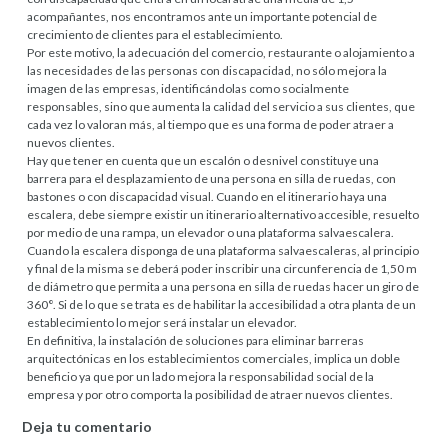
acompañantes, nos encontramos ante un importante potencial de
crecimiento de clientes para el establecimiento.
Por este motivo, la adecuación del comercio, restaurante o alojamiento a
las necesidades de las personas con discapacidad, no sólo mejora la
imagen de las empresas, identificándolas como socialmente
responsables, sino que aumenta la calidad del servicio a sus clientes, que
cada vez lo valoran más, al tiempo que es una forma de poder atraer a
nuevos clientes.
Hay que tener en cuenta que un escalón o desnivel constituye una
barrera para el desplazamiento de una persona en silla de ruedas, con
bastones o con discapacidad visual. Cuando en el itinerario haya una
escalera, debe siempre existir un itinerario alternativo accesible, resuelto
por medio de una rampa, un elevador o una plataforma salvaescalera.
Cuando la escalera disponga de una plataforma salvaescaleras, al principio
y final de la misma se deberá poder inscribir una circunferencia de 1,50 m
de diámetro que permita a una persona en silla de ruedas hacer un giro de
360°. Si de lo que se trata es de habilitar la accesibilidad a otra planta de un
establecimiento lo mejor será instalar un elevador.
En definitiva, la instalación de soluciones para eliminar barreras
arquitectónicas en los establecimientos comerciales, implica un doble
beneficio ya que por un lado mejora la responsabilidad social de la
empresa y por otro comporta la posibilidad de atraer nuevos clientes.
Deja tu comentario