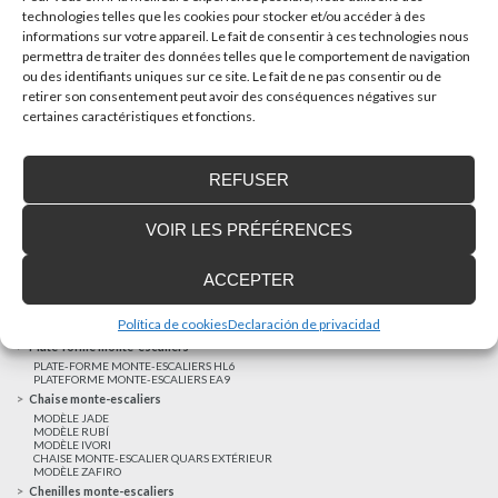
technologies telles que les cookies pour stocker et/ou accéder à des
informations sur votre appareil. Le fait de consentir à ces technologies nous
AUTRES NOUVELLES
permettra de traiter des données telles que le comportement de navigation
ou des identifiants uniques sur ce site. Le fait de ne pas consentir ou de
retirer son consentement peut avoir des conséquences négatives sur
Réalisations récentes
certaines caractéristiques et fonctions.
Clients satisfaits
Financement sur-mesure
REFUSER
Mentions légales
Ascenseurs privatifs
VOIR LES PRÉFÉRENCES
ASCENSEUR PRIVATIF EHP 05
ASCENSEUR PRIVATIF EH 09
ASCENSEUR PRIVATIF EHS 17
ACCEPTER
Elévateurs à course réduite
ÉLÉVATEURS VERTICAUX ENI
ÉLÉVATEURS VERTICAUX BLM
Política de cookies
Declaración de privacidad
ÉLÉVATEURS VERTICAUX BLE
Plate-forme monte-escaliers
PLATE-FORME MONTE-ESCALIERS HL6
PLATEFORME MONTE-ESCALIERS EA9
Chaise monte-escaliers
MODÈLE JADE
MODÈLE RUBÍ
MODÈLE IVORI
CHAISE MONTE-ESCALIER QUARS EXTÉRIEUR
MODÈLE ZAFIRO
Chenilles monte-escaliers