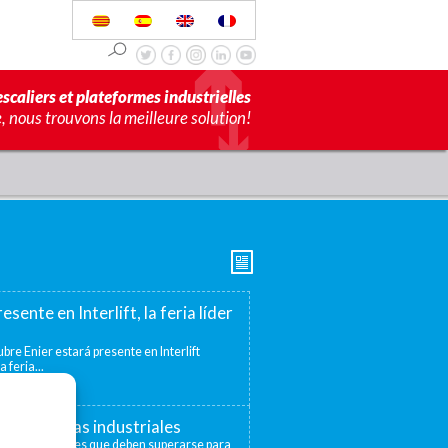
scaliers et plateformes industrielles
 nous trouvons la meilleure solution!
esente en Interlift, la feria líder
bre Enier estará presente en Interlift
a feria...
s elevadoras industriales
distintos niveles que deben superarse para