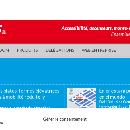
Accessibilité, ascenseurs, monte-e
Ensemble,
OOM
PRODUITS
DÉLÉGATIONS
WEB ENTREPRISE
es plates-formes élévatrices
Enier estará pr
 à mobilité réduite, y
en el mundo
Del 13 al 16 de Octu
(www.interlift.de), l
aphique proche de la frontière
ous permet d’offrir...
Gérer le consentement
ador de pequeño recorrido
La utilidad de las plataforma
icas, los salvaescaleras verticales o
En muchos centros industriales existen 