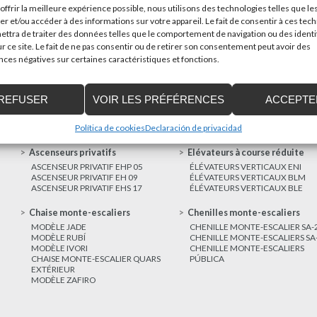
offrir la meilleure expérience possible, nous utilisons des technologies telles que le
poder trasladar mercancías...
er et/ou accéder à des informations sur votre appareil. Le fait de consentir à ces tec
ttra de traiter des données telles que le comportement de navigation ou des identi
AUTRES
r ce site. Le fait de ne pas consentir ou de retirer son consentement peut avoir des
NOUVELLES
es négatives sur certaines caractéristiques et fonctions.
REFUSER
VOIR LES PRÉFÉRENCES
ACCEPTE
Política de cookies
Declaración de privacidad
Ascenseurs privatifs
Elévateurs à course réduite
ASCENSEUR PRIVATIF EHP 05
ÉLÉVATEURS VERTICAUX ENI
ASCENSEUR PRIVATIF EH 09
ÉLÉVATEURS VERTICAUX BLM
ASCENSEUR PRIVATIF EHS 17
ÉLÉVATEURS VERTICAUX BLE
Chaise monte-escaliers
Chenilles monte-escaliers
MODÈLE JADE
CHENILLE MONTE-ESCALIER SA-
MODÈLE RUBÍ
CHENILLE MONTE-ESCALIERS SA
MODÈLE IVORI
CHENILLE MONTE-ESCALIERS
CHAISE MONTE-ESCALIER QUARS
PÚBLICA
EXTÉRIEUR
MODÈLE ZAFIRO