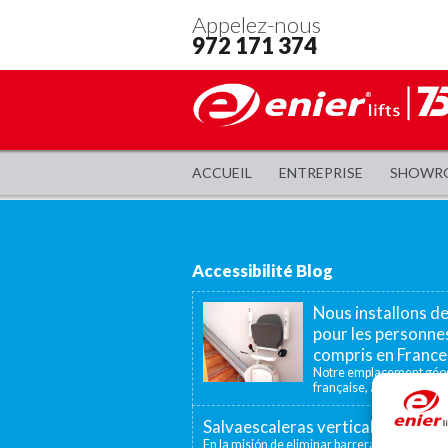
Appelez-nous
972 171 374
ACCUEIL
ENTREPRISE
SHOWR
Accessibilité Blog
Nous installons d
pour les personnes
compris en France
Notre emplacement géogr
française, à 40 minutes, n
Salvaescaleras vertical, un elev
En la misión de eliminar barreras arquitectón