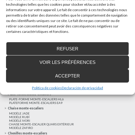
technologies telles que les cookies pour stocker et/ou accéder à des
informations sur votre appareil. Le fait de consentir à ces technologies nous
AUTRES NOUVELLES
permettra de traiter des données telles que le comportement de navigation
ou des identifiants uniques sur ce site. Le fait de ne pas consentir ou de
retirer son consentement peut avoir des conséquences négatives sur
Réalisations récentes
certaines caractéristiques et fonctions.
Clients satisfaits
Financement sur-mesure
REFUSER
Mentions légales
Ascenseurs privatifs
VOIR LES PRÉFÉRENCES
ASCENSEUR PRIVATIF EHP 05
ASCENSEUR PRIVATIF EH 09
ASCENSEUR PRIVATIF EHS 17
ACCEPTER
Elévateurs à course réduite
ÉLÉVATEURS VERTICAUX ENI
ÉLÉVATEURS VERTICAUX BLM
Política de cookies
Declaración de privacidad
ÉLÉVATEURS VERTICAUX BLE
Plate-forme monte-escaliers
PLATE-FORME MONTE-ESCALIERS HL6
PLATEFORME MONTE-ESCALIERS EA9
Chaise monte-escaliers
MODÈLE JADE
MODÈLE RUBÍ
MODÈLE IVORI
CHAISE MONTE-ESCALIER QUARS EXTÉRIEUR
MODÈLE ZAFIRO
Chenilles monte-escaliers