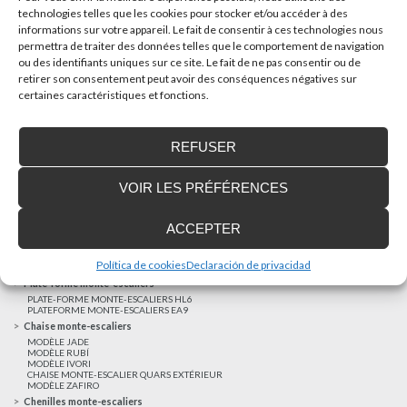
technologies telles que les cookies pour stocker et/ou accéder à des
informations sur votre appareil. Le fait de consentir à ces technologies nous
AUTRES NOUVELLES
permettra de traiter des données telles que le comportement de navigation
ou des identifiants uniques sur ce site. Le fait de ne pas consentir ou de
retirer son consentement peut avoir des conséquences négatives sur
Réalisations récentes
certaines caractéristiques et fonctions.
Clients satisfaits
Financement sur-mesure
REFUSER
Mentions légales
Ascenseurs privatifs
VOIR LES PRÉFÉRENCES
ASCENSEUR PRIVATIF EHP 05
ASCENSEUR PRIVATIF EH 09
ASCENSEUR PRIVATIF EHS 17
ACCEPTER
Elévateurs à course réduite
ÉLÉVATEURS VERTICAUX ENI
ÉLÉVATEURS VERTICAUX BLM
Política de cookies
Declaración de privacidad
ÉLÉVATEURS VERTICAUX BLE
Plate-forme monte-escaliers
PLATE-FORME MONTE-ESCALIERS HL6
PLATEFORME MONTE-ESCALIERS EA9
Chaise monte-escaliers
MODÈLE JADE
MODÈLE RUBÍ
MODÈLE IVORI
CHAISE MONTE-ESCALIER QUARS EXTÉRIEUR
MODÈLE ZAFIRO
Chenilles monte-escaliers