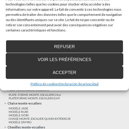
technologies telles que les cookies pour stocker et/ou accéder à des
informations sur votre appareil. Le fait de consentir à ces technologies nous
AUTRES NOUVELLES
permettra de traiter des données telles que le comportement de navigation
ou des identifiants uniques sur ce site. Le fait de ne pas consentir ou de
retirer son consentement peut avoir des conséquences négatives sur
Réalisations récentes
certaines caractéristiques et fonctions.
Clients satisfaits
Financement sur-mesure
REFUSER
Mentions légales
Ascenseurs privatifs
VOIR LES PRÉFÉRENCES
ASCENSEUR PRIVATIF EHP 05
ASCENSEUR PRIVATIF EH 09
ASCENSEUR PRIVATIF EHS 17
ACCEPTER
Elévateurs à course réduite
ÉLÉVATEURS VERTICAUX ENI
ÉLÉVATEURS VERTICAUX BLM
Política de cookies
Declaración de privacidad
ÉLÉVATEURS VERTICAUX BLE
Plate-forme monte-escaliers
PLATE-FORME MONTE-ESCALIERS HL6
PLATEFORME MONTE-ESCALIERS EA9
Chaise monte-escaliers
MODÈLE JADE
MODÈLE RUBÍ
MODÈLE IVORI
CHAISE MONTE-ESCALIER QUARS EXTÉRIEUR
MODÈLE ZAFIRO
Chenilles monte-escaliers