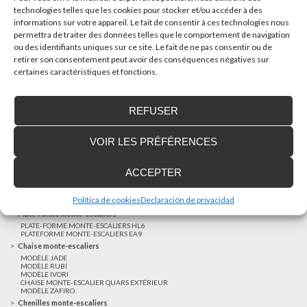
technologies telles que les cookies pour stocker et/ou accéder à des
informations sur votre appareil. Le fait de consentir à ces technologies nous
AUTRES NOUVELLES
permettra de traiter des données telles que le comportement de navigation
ou des identifiants uniques sur ce site. Le fait de ne pas consentir ou de
retirer son consentement peut avoir des conséquences négatives sur
Réalisations récentes
certaines caractéristiques et fonctions.
Clients satisfaits
Financement sur-mesure
REFUSER
Mentions légales
Ascenseurs privatifs
VOIR LES PRÉFÉRENCES
ASCENSEUR PRIVATIF EHP 05
ASCENSEUR PRIVATIF EH 09
ASCENSEUR PRIVATIF EHS 17
ACCEPTER
Elévateurs à course réduite
ÉLÉVATEURS VERTICAUX ENI
ÉLÉVATEURS VERTICAUX BLM
Política de cookies
Declaración de privacidad
ÉLÉVATEURS VERTICAUX BLE
Plate-forme monte-escaliers
PLATE-FORME MONTE-ESCALIERS HL6
PLATEFORME MONTE-ESCALIERS EA9
Chaise monte-escaliers
MODÈLE JADE
MODÈLE RUBÍ
MODÈLE IVORI
CHAISE MONTE-ESCALIER QUARS EXTÉRIEUR
MODÈLE ZAFIRO
Chenilles monte-escaliers