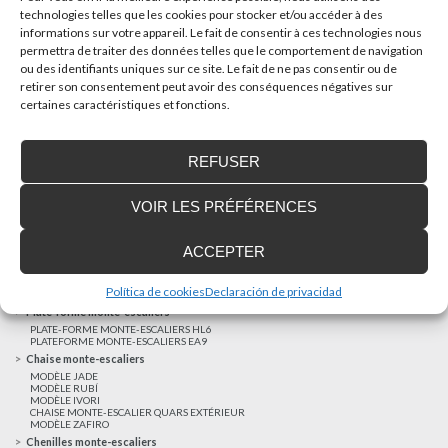
technologies telles que les cookies pour stocker et/ou accéder à des
informations sur votre appareil. Le fait de consentir à ces technologies nous
AUTRES NOUVELLES
permettra de traiter des données telles que le comportement de navigation
ou des identifiants uniques sur ce site. Le fait de ne pas consentir ou de
retirer son consentement peut avoir des conséquences négatives sur
Réalisations récentes
certaines caractéristiques et fonctions.
Clients satisfaits
Financement sur-mesure
REFUSER
Mentions légales
Ascenseurs privatifs
VOIR LES PRÉFÉRENCES
ASCENSEUR PRIVATIF EHP 05
ASCENSEUR PRIVATIF EH 09
ASCENSEUR PRIVATIF EHS 17
ACCEPTER
Elévateurs à course réduite
ÉLÉVATEURS VERTICAUX ENI
ÉLÉVATEURS VERTICAUX BLM
Política de cookies
Declaración de privacidad
ÉLÉVATEURS VERTICAUX BLE
Plate-forme monte-escaliers
PLATE-FORME MONTE-ESCALIERS HL6
PLATEFORME MONTE-ESCALIERS EA9
Chaise monte-escaliers
MODÈLE JADE
MODÈLE RUBÍ
MODÈLE IVORI
CHAISE MONTE-ESCALIER QUARS EXTÉRIEUR
MODÈLE ZAFIRO
Chenilles monte-escaliers