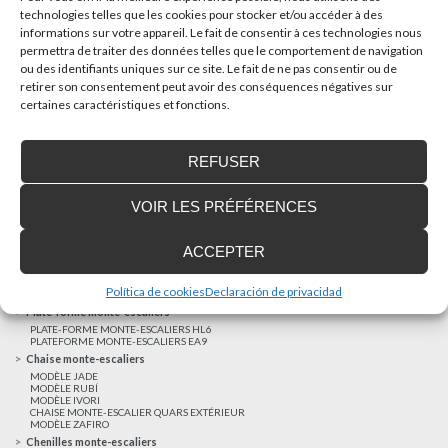
technologies telles que les cookies pour stocker et/ou accéder à des
informations sur votre appareil. Le fait de consentir à ces technologies nous
AUTRES NOUVELLES
permettra de traiter des données telles que le comportement de navigation
ou des identifiants uniques sur ce site. Le fait de ne pas consentir ou de
retirer son consentement peut avoir des conséquences négatives sur
Réalisations récentes
certaines caractéristiques et fonctions.
Clients satisfaits
Financement sur-mesure
REFUSER
Mentions légales
Ascenseurs privatifs
VOIR LES PRÉFÉRENCES
ASCENSEUR PRIVATIF EHP 05
ASCENSEUR PRIVATIF EH 09
ASCENSEUR PRIVATIF EHS 17
ACCEPTER
Elévateurs à course réduite
ÉLÉVATEURS VERTICAUX ENI
ÉLÉVATEURS VERTICAUX BLM
Política de cookies
Declaración de privacidad
ÉLÉVATEURS VERTICAUX BLE
Plate-forme monte-escaliers
PLATE-FORME MONTE-ESCALIERS HL6
PLATEFORME MONTE-ESCALIERS EA9
Chaise monte-escaliers
MODÈLE JADE
MODÈLE RUBÍ
MODÈLE IVORI
CHAISE MONTE-ESCALIER QUARS EXTÉRIEUR
MODÈLE ZAFIRO
Chenilles monte-escaliers