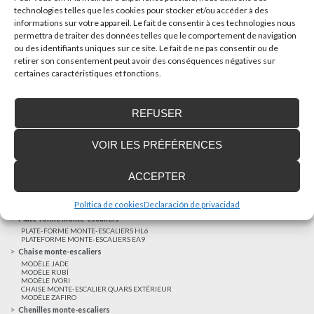
technologies telles que les cookies pour stocker et/ou accéder à des
informations sur votre appareil. Le fait de consentir à ces technologies nous
AUTRES NOUVELLES
permettra de traiter des données telles que le comportement de navigation
ou des identifiants uniques sur ce site. Le fait de ne pas consentir ou de
retirer son consentement peut avoir des conséquences négatives sur
Réalisations récentes
certaines caractéristiques et fonctions.
Clients satisfaits
Financement sur-mesure
REFUSER
Mentions légales
Ascenseurs privatifs
VOIR LES PRÉFÉRENCES
ASCENSEUR PRIVATIF EHP 05
ASCENSEUR PRIVATIF EH 09
ASCENSEUR PRIVATIF EHS 17
ACCEPTER
Elévateurs à course réduite
ÉLÉVATEURS VERTICAUX ENI
ÉLÉVATEURS VERTICAUX BLM
Política de cookies
Declaración de privacidad
ÉLÉVATEURS VERTICAUX BLE
Plate-forme monte-escaliers
PLATE-FORME MONTE-ESCALIERS HL6
PLATEFORME MONTE-ESCALIERS EA9
Chaise monte-escaliers
MODÈLE JADE
MODÈLE RUBÍ
MODÈLE IVORI
CHAISE MONTE-ESCALIER QUARS EXTÉRIEUR
MODÈLE ZAFIRO
Chenilles monte-escaliers