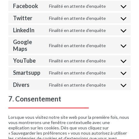
service
Facebook
Finalité en attente d’enquête
Consent
amazon-
to
application-
Twitter
Finalité en attente d’enquête
service
load-
Consent
facebook
balancer
to
LinkedIn
Finalité en attente d’enquête
service
Consent
twitter
to
Google
service
Finalité en attente d’enquête
Consent
Maps
linkedin
to
service
YouTube
Finalité en attente d’enquête
Consent
google-
to
maps
Smartsupp
Finalité en attente d’enquête
service
Consent
youtube
to
Divers
Finalité en attente d’enquête
service
Consent
smartsupp
to
7. Consentement
service
divers
Lorsque vous visitez notre site web pour la première fois, nous
vous montrerons une fenêtre contextuelle avec une
explication sur les cookies. Dès que vous cliquez sur
« Sauvegarder les préférences » vous nous autorisez à utiliser
les catégories de cookies et d’extensions que vous avez