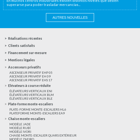
En muchos centros industriales existen distintos niveles que deben
superarse para poder trasladar mercancías...
AUTRES NOUVELLES
Réalisations récentes
Clients satisfaits
Financement sur-mesure
Mentions légales
Ascenseurs privatifs
ASCENSEUR PRIVATIF EHP 05
ASCENSEUR PRIVATIF EH 09
ASCENSEUR PRIVATIF EHS 17
Elévateurs à course réduite
ÉLÉVATEURS VERTICAUX ENI
ÉLÉVATEURS VERTICAUX BLM
ÉLÉVATEURS VERTICAUX BLE
Plate-forme monte-escaliers
PLATE-FORME MONTE-ESCALIERS HL6
PLATEFORME MONTE-ESCALIERS EA9
Chaise monte-escaliers
MODÈLE JADE
MODÈLE RUBÍ
MODÈLE IVORI
CHAISE MONTE-ESCALIER QUARS EXTÉRIEUR
MODÈLE ZAFIRO