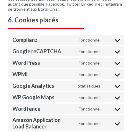
autant que possible. Facebook, Twitter, LinkedIn et Instagram
se trouvent aux États-Unis.
6. Cookies placés
Complianz
Fonctionnel
Consent
to
Google reCAPTCHA
Fonctionnel
service
Consent
complianz
to
WordPress
Fonctionnel
service
Consent
google-
to
WPML
recaptcha
Fonctionnel
service
Consent
wordpress
to
Google Analytics
Statistiques
service
Consent
wpml
to
WP Google Maps
Fonctionnel
service
Consent
google-
to
Wordfence
analytics
Fonctionnel
service
Consent
wp-
to
Amazon Application
google-
service
Fonctionnel
maps
Consent
Load Balancer
wordfence
to