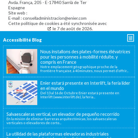
Avda. França, 205 - E-17840 Sarrià de Ter
Espagne
Site web :
https://www.enier.com/fr/
E-mail :
conselladministracion@enier.com
Cette politique de cookies a été synchronisée avec
cookiedatabase.org
le 7 de août de 2026.
Accessibilité Blog
Nous installons des plates-formes élévatrices
pour les personnes à mobilité réduite, y
compris en France
Notre emplacement géographique proche de la
frontière française, à 40 minutes, nous permet d’offrir...
Enier estará presente en Interlift, la feria líder
en el mundo
Del 13 al 16 de Octubre Enier estará presente en
Interlift (www.interlift.de), la feria...
Salvaescaleras vertical, un elevador de pequeño recorrido
En la misión de eliminar barreras arquitectónicas, los salvaescaleras
verticales o elevadores de corto...
La utilidad de las plataformas elevadoras industriales