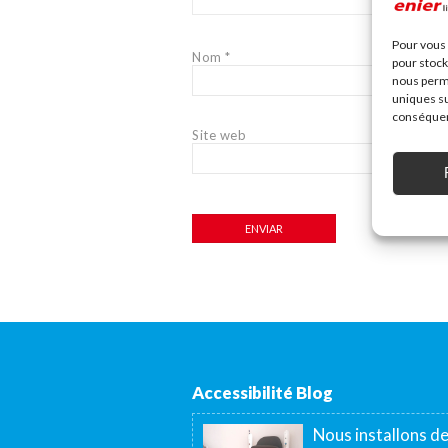
Pour vous 
Nom
*
pour stock
nous perme
uniques su
conséquenc
Site web
Accessibilité Blog
Nous installons d