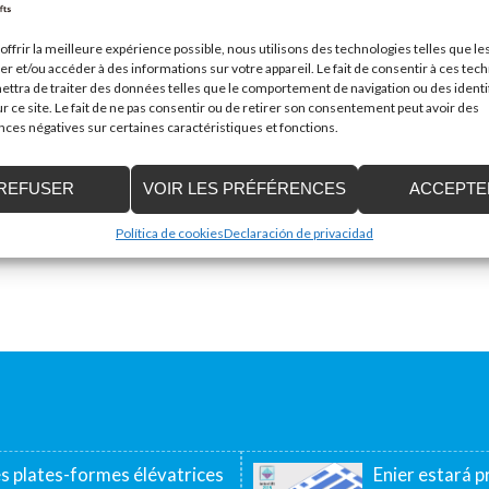
offrir la meilleure expérience possible, nous utilisons des technologies telles que le
Mail
*
er et/ou accéder à des informations sur votre appareil. Le fait de consentir à ces tec
ttra de traiter des données telles que le comportement de navigation ou des identi
r ce site. Le fait de ne pas consentir ou de retirer son consentement peut avoir des
es négatives sur certaines caractéristiques et fonctions.
REFUSER
VOIR LES PRÉFÉRENCES
ACCEPTE
Política de cookies
Declaración de privacidad
es plates-formes élévatrices
Enier estará pr