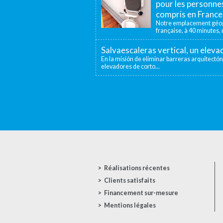
pour les personnes
compris en France
Notre emplacement géogr
française, à 40 minutes, n
Salvaescaleras vertical, un elev
En la misión de eliminar barreras arquitectón
elevadores de corto...
Réalisations récentes
Clients satisfaits
Financement sur-mesure
Mentions légales