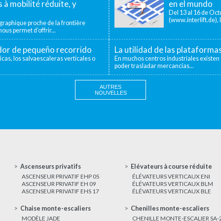
 à mobilité réduite, y
en el mundo
Del 13 al 16 de Octu
(www.interlift.de), l
aphique proche de la frontière
ous permet d’offrir...
ador de pequeño recorrido
La utilidad de las plataforma
icas, los salvaescaleras verticales o
En muchos centros industriales existen 
poder trasladar mercancías...
AUTRES
NOUVELLES
Ascenseurs privatifs
Elévateurs à course réduite
ASCENSEUR PRIVATIF EHP 05
ÉLÉVATEURS VERTICAUX ENI
ASCENSEUR PRIVATIF EH 09
ÉLÉVATEURS VERTICAUX BLM
ASCENSEUR PRIVATIF EHS 17
ÉLÉVATEURS VERTICAUX BLE
Chaise monte-escaliers
Chenilles monte-escaliers
MODÈLE JADE
CHENILLE MONTE-ESCALIER SA-