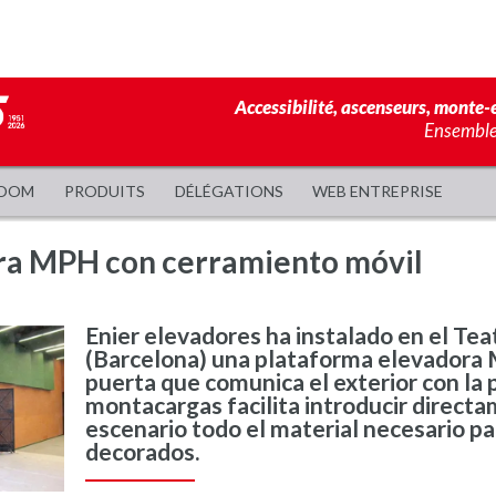
Accessibilité, ascenseurs, monte-e
Ensemble,
OOM
PRODUITS
DÉLÉGATIONS
WEB ENTREPRISE
ra MPH con cerramiento móvil
Enier elevadores ha instalado en el Tea
(Barcelona) una plataforma elevadora 
puerta que comunica el exterior con la 
montacargas facilita introducir directa
escenario todo el material necesario pa
decorados.