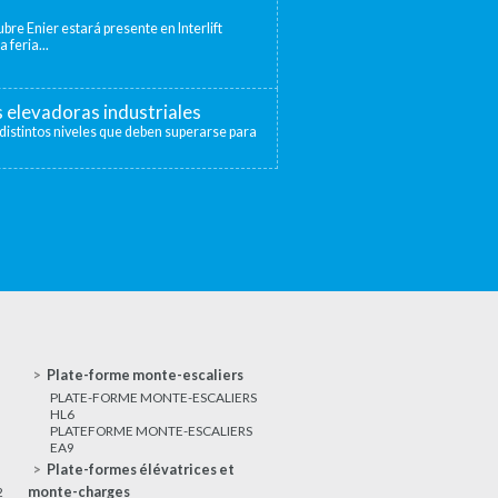
bre Enier estará presente en Interlift
a feria...
s elevadoras industriales
distintos niveles que deben superarse para
Plate-forme monte-escaliers
PLATE-FORME MONTE-ESCALIERS
HL6
PLATEFORME MONTE-ESCALIERS
EA9
Plate-formes élévatrices et
2
monte-charges