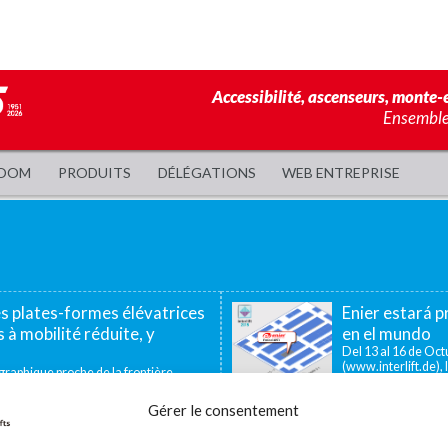
Accessibilité, ascenseurs, monte-e
Ensemble,
OOM
PRODUITS
DÉLÉGATIONS
WEB ENTREPRISE
es plates-formes élévatrices
Enier estará pr
 à mobilité réduite, y
en el mundo
Del 13 al 16 de Octu
(www.interlift.de), l
aphique proche de la frontière
ous permet d’offrir...
Gérer le consentement
ador de pequeño recorrido
La utilidad de las plataforma
icas, los salvaescaleras verticales o
En muchos centros industriales existen 