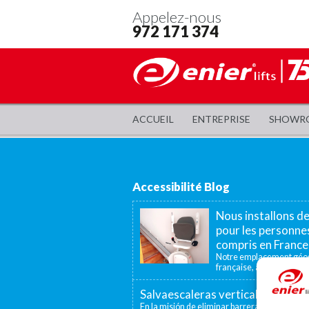
Appelez-nous
972 171 374
ACCUEIL
ENTREPRISE
SHOWR
Accessibilité Blog
Nous installons d
pour les personnes
compris en France
Notre emplacement géogr
française, à 40 minutes, n
Salvaescaleras vertical, un elev
En la misión de eliminar barreras arquitectón