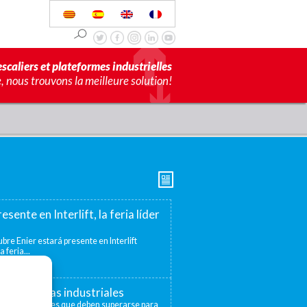
scaliers et plateformes industrielles
 nous trouvons la meilleure solution!
esente en Interlift, la feria líder
bre Enier estará presente en Interlift
a feria...
s elevadoras industriales
distintos niveles que deben superarse para