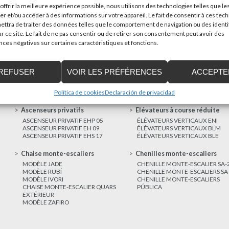
offrir la meilleure expérience possible, nous utilisons des technologies telles que le
poder trasladar mercancías...
er et/ou accéder à des informations sur votre appareil. Le fait de consentir à ces tec
ttra de traiter des données telles que le comportement de navigation ou des identi
AUTRES
r ce site. Le fait de ne pas consentir ou de retirer son consentement peut avoir des
NOUVELLES
es négatives sur certaines caractéristiques et fonctions.
REFUSER
VOIR LES PRÉFÉRENCES
ACCEPTE
Política de cookies
Declaración de privacidad
Ascenseurs privatifs
Elévateurs à course réduite
ASCENSEUR PRIVATIF EHP 05
ÉLÉVATEURS VERTICAUX ENI
ASCENSEUR PRIVATIF EH 09
ÉLÉVATEURS VERTICAUX BLM
ASCENSEUR PRIVATIF EHS 17
ÉLÉVATEURS VERTICAUX BLE
Chaise monte-escaliers
Chenilles monte-escaliers
MODÈLE JADE
CHENILLE MONTE-ESCALIER SA-
MODÈLE RUBÍ
CHENILLE MONTE-ESCALIERS SA
MODÈLE IVORI
CHENILLE MONTE-ESCALIERS
CHAISE MONTE-ESCALIER QUARS
PÚBLICA
EXTÉRIEUR
MODÈLE ZAFIRO