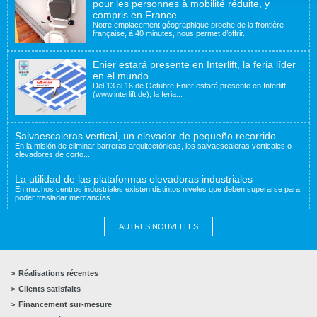
pour les personnes à mobilité réduite, y
compris en France
Notre emplacement géographique proche de la frontière
française, à 40 minutes, nous permet d’offrir...
Enier estará presente en Interlift, la feria líder
en el mundo
Del 13 al 16 de Octubre Enier estará presente en Interlift
(www.interlift.de), la feria...
Salvaescaleras vertical, un elevador de pequeño recorrido
En la misión de eliminar barreras arquitectónicas, los salvaescaleras verticales o
elevadores de corto...
La utilidad de las plataformas elevadoras industriales
En muchos centros industriales existen distintos niveles que deben superarse para
poder trasladar mercancías...
AUTRES NOUVELLES
Réalisations récentes
Clients satisfaits
Financement sur-mesure