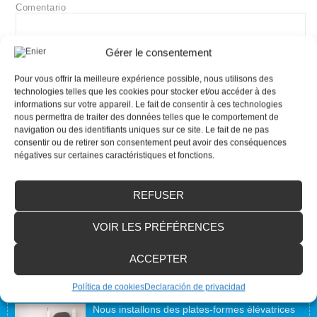
Comentario
Gérer le consentement
Pour vous offrir la meilleure expérience possible, nous utilisons des
technologies telles que les cookies pour stocker et/ou accéder à des
informations sur votre appareil. Le fait de consentir à ces technologies
Nom
*
Mail
*
nous permettra de traiter des données telles que le comportement de
navigation ou des identifiants uniques sur ce site. Le fait de ne pas
consentir ou de retirer son consentement peut avoir des conséquences
négatives sur certaines caractéristiques et fonctions.
Site web
REFUSER
VOIR LES PRÉFÉRENCES
ACCEPTER
Accessibilité Blog
Política de cookies
Declaración de privacidad
Nous installons des plates-formes élévatrices