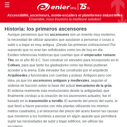
☰
Accessibilité, ascenseurs, monte-escaliers et plateformes industrielles
Ensemble, nous trouvons la meilleure solution!
Historia: los primeros ascensores
Aunque pensemos que los
ascensores
son un invento muy moderno,
la necesidad de utilizar aparatos que ayudaran a personas o cosas a
subir o a bajar es muy antigua. ¡Desde las primeras civilizaciones! Por
supuesto que no eran tan sofisticados como los de hoy en día.
Existen referencias históricas que cuentan que el
emperador romano
Tito
, en el año 80 d.C. hizo construir un elevador para incorporarlo en el
Coliseo
, para que tanto los gladiadores como las fieras pudieran
acceder a la arena. Este elevador fue construido por el arquitecto
Arquímedes
y funcionaba con cuerdas y poleas. Antiguos pero con
idea, ya que los
ascensores antiguos y medievales
, seguían el
sistema de tracción sobre la base del actual
mecanismo de la grúa
.
El sistema realmente más evolucionario desde la antigüedad, que
finalmente condujo a la creación de los ascensores actuales, fue el
basado en la
transmisión a tornillo
. El aumento del precio del suelo, lo
que llevó a hacer parcelas con más plantas utilizando los mismos
metros cuadrados, y el descenso del precio del acero fueron las causas
que movieron a los hombres a pensar en algún aparato que permitiera
suplir las necesidades de subir y bajar edificios, sin utilizar las
escaleras.