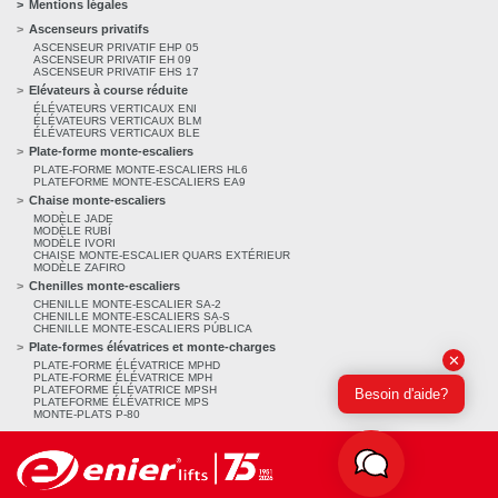
Mentions légales
Ascenseurs privatifs
ASCENSEUR PRIVATIF EHP 05
ASCENSEUR PRIVATIF EH 09
ASCENSEUR PRIVATIF EHS 17
Elévateurs à course réduite
ÉLÉVATEURS VERTICAUX ENI
ÉLÉVATEURS VERTICAUX BLM
ÉLÉVATEURS VERTICAUX BLE
Plate-forme monte-escaliers
PLATE-FORME MONTE-ESCALIERS HL6
PLATEFORME MONTE-ESCALIERS EA9
Chaise monte-escaliers
MODÈLE JADE
MODÈLE RUBÍ
MODÈLE IVORI
CHAISE MONTE-ESCALIER QUARS EXTÉRIEUR
MODÈLE ZAFIRO
Chenilles monte-escaliers
CHENILLE MONTE-ESCALIER SA-2
CHENILLE MONTE-ESCALIERS SA-S
CHENILLE MONTE-ESCALIERS PÚBLICA
Plate-formes élévatrices et monte-charges
✕
PLATE-FORME ÉLÉVATRICE MPHD
PLATE-FORME ÉLÉVATRICE MPH
PLATEFORME ÉLÉVATRICE MPSH
Besoin d'aide?
PLATEFORME ÉLÉVATRICE MPS
MONTE-PLATS P-80