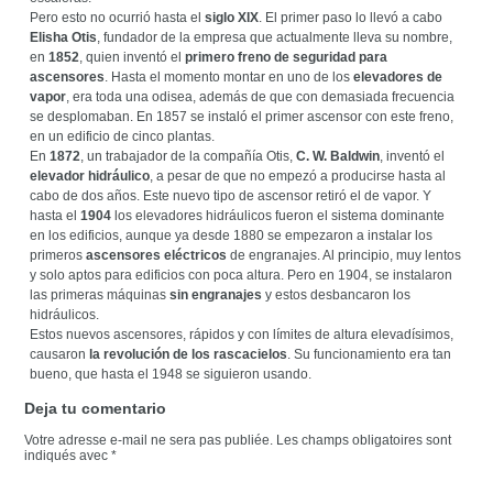
Pero esto no ocurrió hasta el
siglo XIX
. El primer paso lo llevó a cabo
Elisha Otis
, fundador de la empresa que actualmente lleva su nombre,
en
1852
, quien inventó el
primero freno de seguridad para
ascensores
. Hasta el momento montar en uno de los
elevadores de
vapor
, era toda una odisea, además de que con demasiada frecuencia
se desplomaban. En 1857 se instaló el primer ascensor con este freno,
en un edificio de cinco plantas.
En
1872
, un trabajador de la compañía Otis,
C. W. Baldwin
, inventó el
elevador hidráulico
, a pesar de que no empezó a producirse hasta al
cabo de dos años. Este nuevo tipo de ascensor retiró el de vapor. Y
hasta el
1904
los elevadores hidráulicos fueron el sistema dominante
en los edificios, aunque ya desde 1880 se empezaron a instalar los
primeros
ascensores eléctricos
de engranajes. Al principio, muy lentos
y solo aptos para edificios con poca altura. Pero en 1904, se instalaron
las primeras máquinas
sin engranajes
y estos desbancaron los
hidráulicos.
Estos nuevos ascensores, rápidos y con límites de altura elevadísimos,
causaron
la revolución de los rascacielos
. Su funcionamiento era tan
bueno, que hasta el 1948 se siguieron usando.
Deja tu comentario
Votre adresse e-mail ne sera pas publiée.
Les champs obligatoires sont
indiqués avec
*