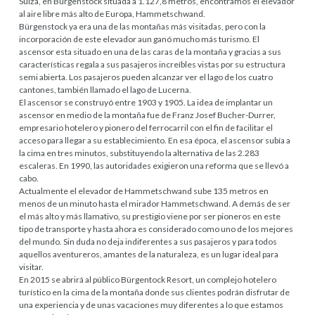
Suiza, en Bürgenstock situada a 1.127,8 metros, encontramos el elevador
al aire libre más alto de Europa, Hammetschwand.
Bürgenstock ya era una de las montañas más visitadas, pero con la
incorporación de este elevador aun ganó mucho más turismo. El
ascensor esta situado en una de las caras de la montaña y gracias a sus
características regala a sus pasajeros increíbles vistas por su estructura
semi abierta. Los pasajeros pueden alcanzar ver el lago de los cuatro
cantones, también llamado el lago de Lucerna.
El ascensor se construyó entre 1903 y 1905. La idea de implantar un
ascensor en medio de la montaña fue de Franz Josef Bucher-Durrer,
empresario hotelero y pionero del ferrocarril con el fin de facilitar el
acceso para llegar a su establecimiento. En esa época, el ascensor subía a
la cima en tres minutos, substituyendo la alternativa de las 2.283
escaleras. En 1990, las autoridades exigieron una reforma que se llevó a
cabo.
Actualmente el elevador de Hammetschwand sube 135 metros en
menos de un minuto hasta el mirador Hammetschwand. A demás de ser
el más alto y más llamativo, su prestigio viene por ser pioneros en este
tipo de transporte y hasta ahora es considerado como uno de los mejores
del mundo. Sin duda no deja indiferentes a sus pasajeros y para todos
aquellos aventureros, amantes de la naturaleza, es un lugar ideal para
visitar.
En 2015 se abrirá al público Bürgentock Resort, un complejo hotelero
turístico en la cima de la montaña donde sus clientes podrán disfrutar de
una experiencia y de unas vacaciones muy diferentes a lo que estamos