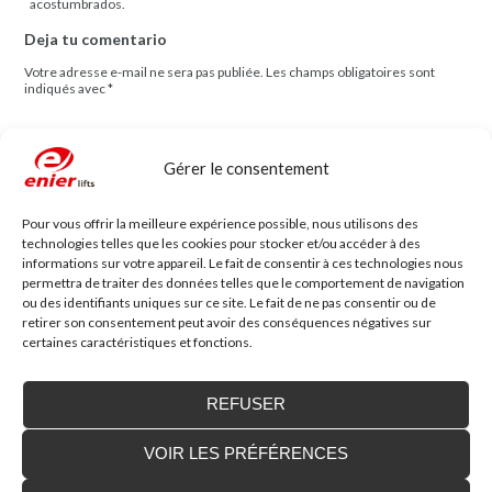
acostumbrados.
Deja tu comentario
Votre adresse e-mail ne sera pas publiée.
Les champs obligatoires sont
indiqués avec
*
Comentario
Gérer le consentement
Pour vous offrir la meilleure expérience possible, nous utilisons des
technologies telles que les cookies pour stocker et/ou accéder à des
informations sur votre appareil. Le fait de consentir à ces technologies nous
permettra de traiter des données telles que le comportement de navigation
Nom
*
Mail
*
ou des identifiants uniques sur ce site. Le fait de ne pas consentir ou de
retirer son consentement peut avoir des conséquences négatives sur
certaines caractéristiques et fonctions.
Site web
REFUSER
VOIR LES PRÉFÉRENCES