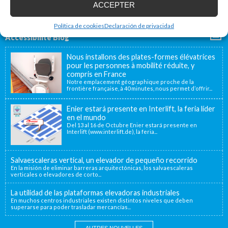
ACCEPTER
Política de cookies
Declaración de privacidad
Accessibilité Blog
Nous installons des plates-formes élévatrices
pour les personnes à mobilité réduite, y
compris en France
Notre emplacement géographique proche de la
frontière française, à 40 minutes, nous permet d’offrir...
Enier estará presente en Interlift, la feria líder
en el mundo
Del 13 al 16 de Octubre Enier estará presente en
Interlift (www.interlift.de), la feria...
Salvaescaleras vertical, un elevador de pequeño recorrido
En la misión de eliminar barreras arquitectónicas, los salvaescaleras
verticales o elevadores de corto...
La utilidad de las plataformas elevadoras industriales
En muchos centros industriales existen distintos niveles que deben
superarse para poder trasladar mercancías...