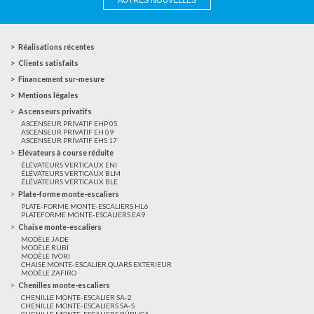
AUTRES NOUVELLES
Réalisations récentes
Clients satisfaits
Financement sur-mesure
Mentions légales
Ascenseurs privatifs
ASCENSEUR PRIVATIF EHP 05
ASCENSEUR PRIVATIF EH 09
ASCENSEUR PRIVATIF EHS 17
Elévateurs à course réduite
ÉLÉVATEURS VERTICAUX ENI
ÉLÉVATEURS VERTICAUX BLM
ÉLÉVATEURS VERTICAUX BLE
Plate-forme monte-escaliers
PLATE-FORME MONTE-ESCALIERS HL6
PLATEFORME MONTE-ESCALIERS EA9
Chaise monte-escaliers
MODÈLE JADE
MODÈLE RUBÍ
MODÈLE IVORI
CHAISE MONTE-ESCALIER QUARS EXTÉRIEUR
MODÈLE ZAFIRO
Chenilles monte-escaliers
CHENILLE MONTE-ESCALIER SA-2
CHENILLE MONTE-ESCALIERS SA-S
CHENILLE MONTE-ESCALIERS PÚBLICA