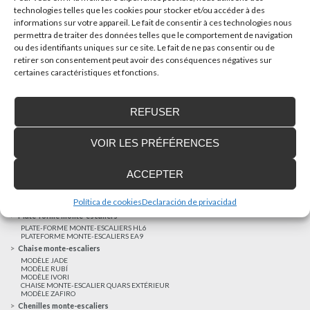
technologies telles que les cookies pour stocker et/ou accéder à des
informations sur votre appareil. Le fait de consentir à ces technologies nous
AUTRES NOUVELLES
permettra de traiter des données telles que le comportement de navigation
ou des identifiants uniques sur ce site. Le fait de ne pas consentir ou de
retirer son consentement peut avoir des conséquences négatives sur
Réalisations récentes
certaines caractéristiques et fonctions.
Clients satisfaits
Financement sur-mesure
REFUSER
Mentions légales
Ascenseurs privatifs
VOIR LES PRÉFÉRENCES
ASCENSEUR PRIVATIF EHP 05
ASCENSEUR PRIVATIF EH 09
ASCENSEUR PRIVATIF EHS 17
ACCEPTER
Elévateurs à course réduite
ÉLÉVATEURS VERTICAUX ENI
ÉLÉVATEURS VERTICAUX BLM
Política de cookies
Declaración de privacidad
ÉLÉVATEURS VERTICAUX BLE
Plate-forme monte-escaliers
PLATE-FORME MONTE-ESCALIERS HL6
PLATEFORME MONTE-ESCALIERS EA9
Chaise monte-escaliers
MODÈLE JADE
MODÈLE RUBÍ
MODÈLE IVORI
CHAISE MONTE-ESCALIER QUARS EXTÉRIEUR
MODÈLE ZAFIRO
Chenilles monte-escaliers