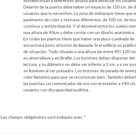
fotoeléctricas a diferentes alturas para detectar los usuario
Delante de la puerta debe haber un espacio de 150 cm. de diá
usuarios que lo necesiten. La zona de embarque tiene que 
pavimento de color y texturas diferentes, de 100 cm. de lon
continuo y antideslizante. Y el desnivel entre los suelos m
una altura de 90cm y debe contar con un diseño anatómico.
En todas las plantas tiene que haber una placa cuadrada de 1
encontrará junto el botón de llamada. Si el edificio es públ
de situación. Todo situado a una altura de entre 90 i 120 c
en altorrelieve y en Braille. Los botones deben disponer del 
lectura, y su diámetro no debe ser inferior a 2 cm. y a ser 
se iluminen al ser pulsados. Los botones de parada de emer
color llamativo para que se reconozcan bien. También deber
las puertas, un comunicador de voz con el exterior a 140 cm.
usuarios con discapacidad auditiva.
Les champs obligatoires sont indiqués avec
*