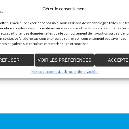
Gérer le consentement
offrir la meilleure expérience possible, nous utilisons des technologies telles que le
er et/ou accéder à des informations sur votre appareil. Le fait de consentir à ces tec
ttra de traiter des données telles que le comportement de navigation ou des identi
Mail
*
r ce site. Le fait de ne pas consentir ou de retirer son consentement peut avoir des
es négatives sur certaines caractéristiques et fonctions.
REFUSER
VOIR LES PRÉFÉRENCES
ACCEPTE
Política de cookies
Declaración de privacidad