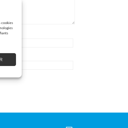
s cookies
hnologies
fiants
R