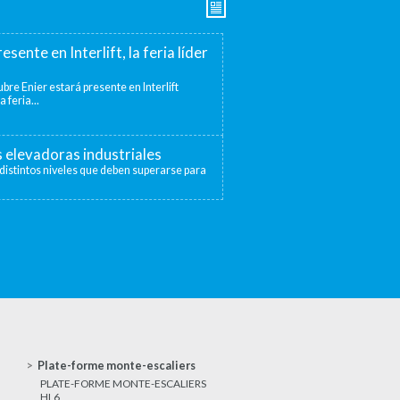
esente en Interlift, la feria líder
bre Enier estará presente en Interlift
a feria...
s elevadoras industriales
distintos niveles que deben superarse para
Plate-forme monte-escaliers
PLATE-FORME MONTE-ESCALIERS
HL6