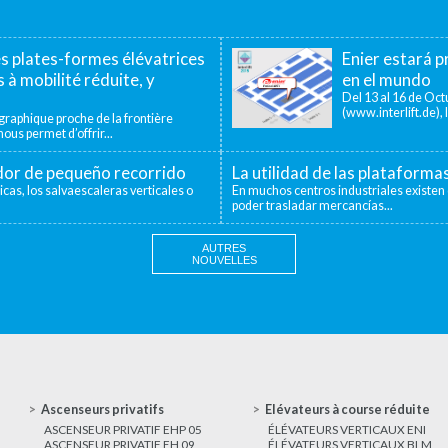
es plates-formes élévatrices
Enier estará pr
 à mobilité réduite, y
en el mundo
Del 13 al 16 de Octu
(www.interlift.de), l
aphique proche de la frontière
ous permet d’offrir...
ador de pequeño recorrido
La utilidad de las plataforma
icas, los salvaescaleras verticales o
En muchos centros industriales existen 
poder trasladar mercancías...
AUTRES
NOUVELLES
Ascenseurs privatifs
Elévateurs à course réduite
ASCENSEUR PRIVATIF EHP 05
ÉLÉVATEURS VERTICAUX ENI
ASCENSEUR PRIVATIF EH 09
ÉLÉVATEURS VERTICAUX BLM