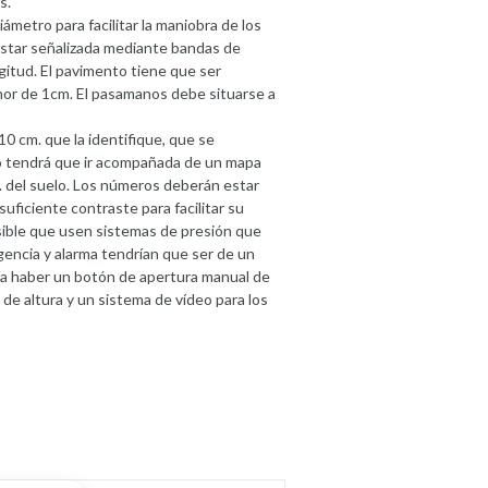
s.
metro para facilitar la maniobra de los
estar señalizada mediante bandas de
gitud. El pavimento tiene que ser
enor de 1cm. El pasamanos debe situarse a
0 cm. que la identifique, que se
ico tendrá que ir acompañada de un mapa
m. del suelo. Los números deberán estar
suficiente contraste para facilitar su
posible que usen sistemas de presión que
gencia y alarma tendrían que ser de un
ía haber un botón de apertura manual de
 de altura y un sistema de vídeo para los