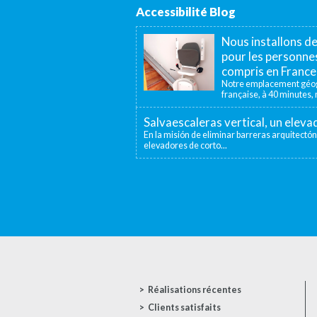
Accessibilité Blog
Nous installons d
pour les personnes
compris en France
Notre emplacement géogr
française, à 40 minutes, n
Salvaescaleras vertical, un elev
En la misión de eliminar barreras arquitectón
elevadores de corto...
Réalisations récentes
Clients satisfaits