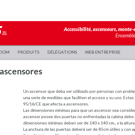
Accessibilité, ascenseurs, monte-e
Ensemble,
OOM
PRODUITS
DÉLÉGATIONS
WEB ENTREPRISE
 ascensores
Un ascensor que deba ser utilizado por personas con probl
una serie de medidas que faciliten el acceso y su uso. Estas
95/16/CE que afecta a ascensores.
Las dimensiones mínimas para que un ascensor sea consider
ascensor posee dos puertas no enfrentadas la cabina debe perm
dimensiones mínimas deben ser de 140 x 140 cm., y la altur
La anchura de las puertas deberá ser de 85cm útiles y con a