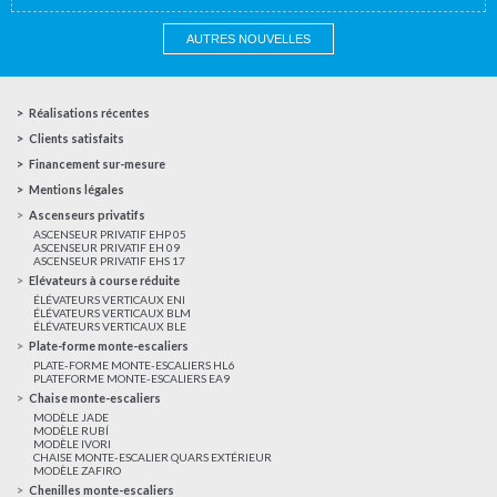
AUTRES NOUVELLES
Réalisations récentes
Clients satisfaits
Financement sur-mesure
Mentions légales
Ascenseurs privatifs
ASCENSEUR PRIVATIF EHP 05
ASCENSEUR PRIVATIF EH 09
ASCENSEUR PRIVATIF EHS 17
Elévateurs à course réduite
ÉLÉVATEURS VERTICAUX ENI
ÉLÉVATEURS VERTICAUX BLM
ÉLÉVATEURS VERTICAUX BLE
Plate-forme monte-escaliers
PLATE-FORME MONTE-ESCALIERS HL6
PLATEFORME MONTE-ESCALIERS EA9
Chaise monte-escaliers
MODÈLE JADE
MODÈLE RUBÍ
MODÈLE IVORI
CHAISE MONTE-ESCALIER QUARS EXTÉRIEUR
MODÈLE ZAFIRO
Chenilles monte-escaliers