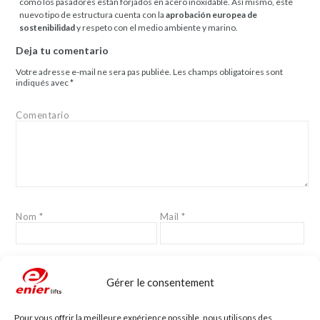
como los pasadores están forjados en acero inoxidable. Así mismo, este
nuevo tipo de estructura cuenta con la
aprobación europea de
sostenibilidad
y respeto con el medio ambiente y marino.
Deja tu comentario
Votre adresse e-mail ne sera pas publiée.
Les champs obligatoires sont
indiqués avec
*
Comentario
Nom
*
Mail
*
Site web
Gérer le consentement
Pour vous offrir la meilleure expérience possible, nous utilisons des