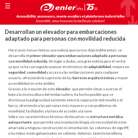
☰
Accessibilité, ascenseurs, monte-escaliers et plateformes industrielles
Ensemble, nous trouvons la meilleure solution!
Desarrollan un elevador para embarcaciones
adaptado para personas con movilidad reducida
Hace unos meses leímos una noticia que no nos dejó indiferentes: se
desarrolla el
primer elevador para embarcaciones adaptado a personas
con movilidad reducida
. Sin lugar a dudas, una gran noticia para el sector
ya que se ha conseguido avanzar en términos de
adaptabilidad
, mejora en
seguridad
,
comodidad
y acceso a las embarcaciones para cualquier
usuario, ofreciendo la supresión de las
barreras arquitectónicas
y mayor
accesibilidad en este ámbito.
Gracias a la creación de este
elevador
, que permite situar y acercar el
bote a la misma altura del embarcadero, ha hecho posible que se
disminuya la peligrosidad existente entre la separación del muelle y el
barco, ofreciendo a las personas más mayores y con problemas de
movilidad, facilidades a la hora de acceder a la nave.
Sobre sus características técnicas destacamos su
estructura metálica
autoportante
, que permite una instalación limpia sin necesidad de estar
amarrada a ninguna construcción ni cimentación, las columnas de viga IPE
y los tubos están galvanizados en caliente. Además, tanto la tornillería