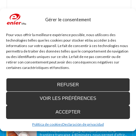
Gérer le consentement
Nom
*
Mail
*
Pour vous offrir la meilleure expérience possible, nous utilisons des
technologies telles que les cookies pour stocker et/ou accéder à des
informations sur votre appareil. Le fait de consentir à ces technologies nous
Site web
permettra de traiter des données telles que le comportement de navigation
ou des identifiants uniques sur ce site. Le fait de ne pas consentir ou de
retirer son consentement peut avoir des conséquences négatives sur
certaines caractéristiques et fonctions.
REFUSER
VOIR LES PRÉFÉRENCES
Accessibilité Blog
ACCEPTER
Nous installons des plates-formes élévatrices
pour les personnes à mobilité réduite, y
Política de cookies
Declaración de privacidad
compris en France
Notre emplacement géographique proche de la
frontière française, à 40 minutes, nous permet d’offrir...