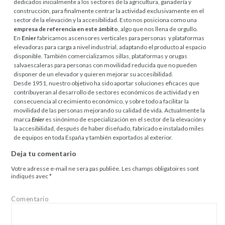
dedicados inicialmente a los sectores de la agricultura, ganadería y
construcción, para finalmente centrar la actividad exclusivamente en el
sector de la elevación y la accesibilidad. Esto nos posiciona como una
empresa de referencia en este ámbito
, algo que nos llena de orgullo.
En
Enier
fabricamos ascensores verticales para personas y plataformas
elevadoras para carga a nivel industrial, adaptando el producto al espacio
disponible. También comercializamos sillas, plataformas y orugas
salvaescaleras para personas con movilidad reducida que no pueden
disponer de un elevador y quieren mejorar su accesibilidad.
Desde 1951, nuestro objetivo ha sido aportar soluciones eficaces que
contribuyeran al desarrollo de sectores económicos de actividad y en
consecuencia al crecimiento económico, y sobre todo a facilitar la
movilidad de las personas mejorando su calidad de vida. Actualmente la
marca
Enier
es sinónimo de especialización en el sector de la elevación y
la accesibilidad, después de haber diseñado, fabricado e instalado miles
de equipos en toda España y también exportados al exterior.
Deja tu comentario
Votre adresse e-mail ne sera pas publiée.
Les champs obligatoires sont
indiqués avec
*
Comentario