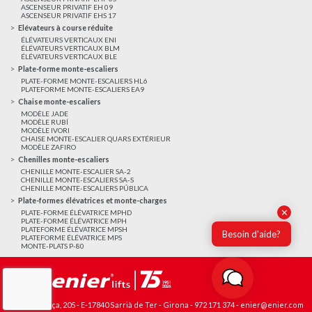
ASCENSEUR PRIVATIF EH 09
ASCENSEUR PRIVATIF EHS 17
Elévateurs à course réduite
ÉLÉVATEURS VERTICAUX ENI
ÉLÉVATEURS VERTICAUX BLM
ÉLÉVATEURS VERTICAUX BLE
Plate-forme monte-escaliers
PLATE-FORME MONTE-ESCALIERS HL6
PLATEFORME MONTE-ESCALIERS EA9
Chaise monte-escaliers
MODÈLE JADE
MODÈLE RUBÍ
MODÈLE IVORI
CHAISE MONTE-ESCALIER QUARS EXTÉRIEUR
MODÈLE ZAFIRO
Chenilles monte-escaliers
CHENILLE MONTE-ESCALIER SA-2
CHENILLE MONTE-ESCALIERS SA-S
CHENILLE MONTE-ESCALIERS PÚBLICA
Plate-formes élévatrices et monte-charges
✕
PLATE-FORME ÉLÉVATRICE MPHD
PLATE-FORME ÉLÉVATRICE MPH
PLATEFORME ÉLÉVATRICE MPSH
Besoin d'aide?
PLATEFORME ÉLÉVATRICE MPS
MONTE-PLATS P-80
Avda. França, 205 - E-17840 Sarrià de Ter - Girona -
972 171 374
-
enier@enier.com