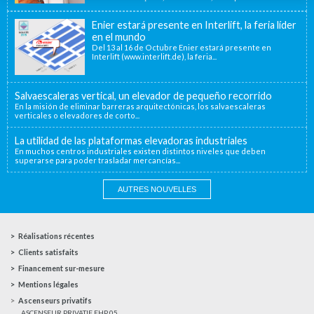
Enier estará presente en Interlift, la feria líder
en el mundo
Del 13 al 16 de Octubre Enier estará presente en
Interlift (www.interlift.de), la feria...
Salvaescaleras vertical, un elevador de pequeño recorrido
En la misión de eliminar barreras arquitectónicas, los salvaescaleras
verticales o elevadores de corto...
La utilidad de las plataformas elevadoras industriales
En muchos centros industriales existen distintos niveles que deben
superarse para poder trasladar mercancías...
AUTRES NOUVELLES
Réalisations récentes
Clients satisfaits
Financement sur-mesure
Mentions légales
Ascenseurs privatifs
ASCENSEUR PRIVATIF EHP 05