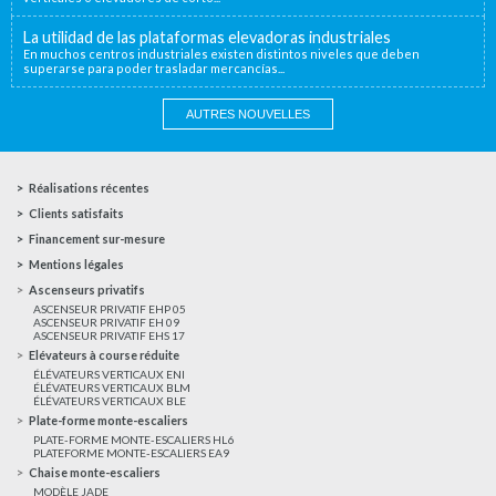
La utilidad de las plataformas elevadoras industriales
En muchos centros industriales existen distintos niveles que deben
superarse para poder trasladar mercancías...
AUTRES NOUVELLES
Réalisations récentes
Clients satisfaits
Financement sur-mesure
Mentions légales
Ascenseurs privatifs
ASCENSEUR PRIVATIF EHP 05
ASCENSEUR PRIVATIF EH 09
ASCENSEUR PRIVATIF EHS 17
Elévateurs à course réduite
ÉLÉVATEURS VERTICAUX ENI
ÉLÉVATEURS VERTICAUX BLM
ÉLÉVATEURS VERTICAUX BLE
Plate-forme monte-escaliers
PLATE-FORME MONTE-ESCALIERS HL6
PLATEFORME MONTE-ESCALIERS EA9
Chaise monte-escaliers
MODÈLE JADE