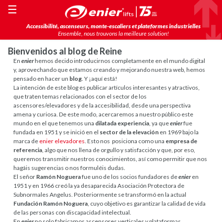
☰
Accessibilité, ascenseurs, monte-escaliers et plateformes industrielles
Ensemble, nous trouvons la meilleure solution!
Bienvenidos al blog de Reine
En
enier
hemos decido introducirnos completamente en el mundo digital
y, aprovechando que estamos creando y mejorando nuestra web, hemos
pensado en hacer un
blog
. Y ¡aquí está!
La intención de este blog es publicar artículos interesantes y atractivos,
que traten temas relacionados con el sector de los
ascensores/elevadores y de la accesibilidad, desde una perspectiva
amena y curiosa. De este modo, acercaremos a nuestro público este
mundo en el que tenemos una
dilatada experiencia
, ya que
enier
fue
fundada en 1951 y se inició en el
sector de la elevación
en 1969 bajo la
marca de
enier elevadores
. Esto nos posiciona como una
empresa de
referencia
, algo que nos llena de orgullo y satisfacción y que, por eso,
queremos transmitir nuestros conocimientos, así como permitir que nos
hagáis sugerencias o nos formuléis dudas.
El señor
Ramón Noguera
fue uno de los socios fundadores de
enier
en
1951 y en 1966 creó la ya desaparecida Asociación Protectora de
Subnormales Angelus. Posteriormente se transformó en la actual
Fundación Ramón Noguera
, cuyo objetivo es garantizar la calidad de vida
de las personas con discapacidad intelectual.
En
enier
no solo fabricamos ascensores verticales y plataformas