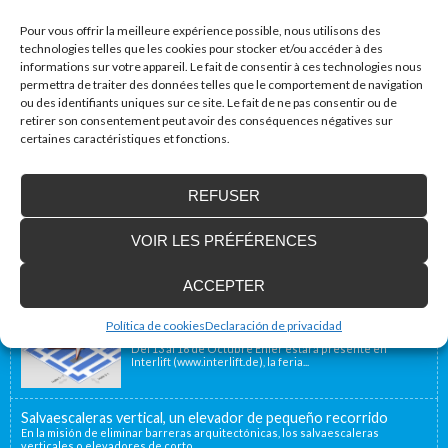
Site web
Pour vous offrir la meilleure expérience possible, nous utilisons des
technologies telles que les cookies pour stocker et/ou accéder à des
informations sur votre appareil. Le fait de consentir à ces technologies nous
permettra de traiter des données telles que le comportement de navigation
ou des identifiants uniques sur ce site. Le fait de ne pas consentir ou de
retirer son consentement peut avoir des conséquences négatives sur
certaines caractéristiques et fonctions.
Accessibilité Blog
REFUSER
Nous installons des plates-formes élévatrices
pour les personnes à mobilité réduite, y
VOIR LES PRÉFÉRENCES
compris en France
Notre emplacement géographique proche de la
frontière française, à 40 minutes, nous permet d’offrir...
ACCEPTER
Enier estará presente en Interlift, la feria líder
Política de cookies
Declaración de privacidad
en el mundo
Del 13 al 16 de Octubre Enier estará presente en
Interlift (www.interlift.de), la feria...
Salvaescaleras vertical, un elevador de pequeño recorrido
En la misión de eliminar barreras arquitectónicas, los salvaescaleras
verticales o elevadores de corto...