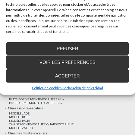
technologies telles que les cookies pour stocker et/ou accéder à des
informations sur votre appareil. Le fait de consentir à ces technologies nous
AUTRES NOUVELLES
permettra de traiter des données telles que le comportement de navigation
ou des identifiants uniques sur ce site. Le fait de ne pas consentir ou de
retirer son consentement peut avoir des conséquences négatives sur
Réalisations récentes
certaines caractéristiques et fonctions.
Clients satisfaits
Financement sur-mesure
REFUSER
Mentions légales
Ascenseurs privatifs
VOIR LES PRÉFÉRENCES
ASCENSEUR PRIVATIF EHP 05
ASCENSEUR PRIVATIF EH 09
ASCENSEUR PRIVATIF EHS 17
ACCEPTER
Elévateurs à course réduite
ÉLÉVATEURS VERTICAUX ENI
ÉLÉVATEURS VERTICAUX BLM
Política de cookies
Declaración de privacidad
ÉLÉVATEURS VERTICAUX BLE
Plate-forme monte-escaliers
PLATE-FORME MONTE-ESCALIERS HL6
PLATEFORME MONTE-ESCALIERS EA9
Chaise monte-escaliers
MODÈLE JADE
MODÈLE RUBÍ
MODÈLE IVORI
CHAISE MONTE-ESCALIER QUARS EXTÉRIEUR
MODÈLE ZAFIRO
Chenilles monte-escaliers